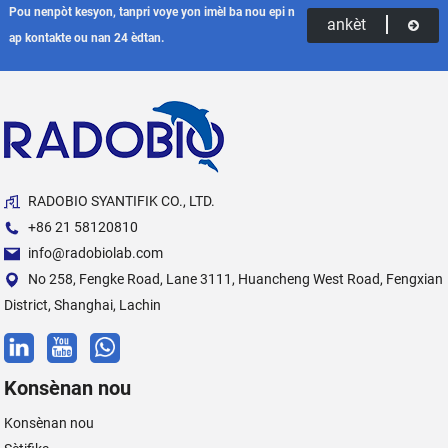
Pou nenpòt kesyon, tanpri voye yon imèl ba nou epi n
ankèt
ap kontakte ou nan 24 èdtan.
RADOBIO SYANTIFIK CO., LTD.
+86 21 58120810
info@radobiolab.com
No 258, Fengke Road, Lane 3111, Huancheng West Road, Fengxian
District, Shanghai, Lachin
Konsènan nou
Konsènan nou