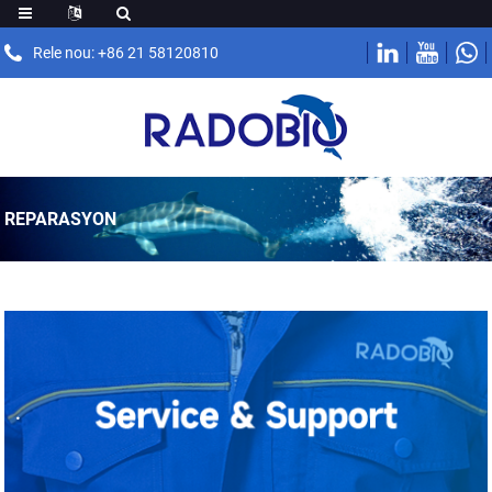
Rele nou: +86 21 58120810
REPARASYON
.