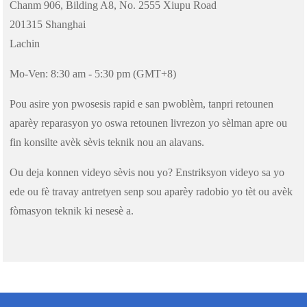
Chanm 906, Bilding A8, No. 2555 Xiupu Road
201315 Shanghai
Lachin
Mo-Ven: 8:30 am - 5:30 pm (GMT+8)
Pou asire yon pwosesis rapid e san pwoblèm, tanpri retounen
aparèy reparasyon yo oswa retounen livrezon yo sèlman apre ou
fin konsilte avèk sèvis teknik nou an alavans.
Ou deja konnen videyo sèvis nou yo? Enstriksyon videyo sa yo
ede ou fè travay antretyen senp sou aparèy radobio yo tèt ou avèk
fòmasyon teknik ki nesesè a.