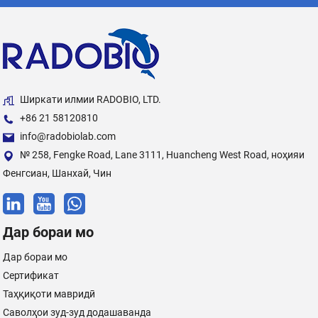
Ширкати илмии RADOBIO, LTD.
+86 21 58120810
info@radobiolab.com
№ 258, Fengke Road, Lane 3111, Huancheng West Road, ноҳияи
Фенгсиан, Шанхай, Чин
Дар бораи мо
Дар бораи мо
Сертификат
Таҳқиқоти мавридӣ
Саволҳои зуд-зуд додашаванда