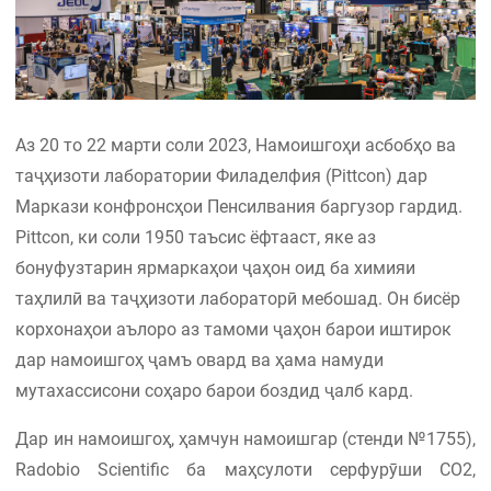
Аз 20 то 22 марти соли 2023, Намоишгоҳи асбобҳо ва
таҷҳизоти лаборатории Филаделфия (Pittcon) дар
Маркази конфронсҳои Пенсилвания баргузор гардид.
Pittcon, ки соли 1950 таъсис ёфтааст, яке аз
бонуфузтарин ярмаркаҳои ҷаҳон оид ба химияи
таҳлилӣ ва таҷҳизоти лабораторӣ мебошад. Он бисёр
корхонаҳои аълоро аз тамоми ҷаҳон барои иштирок
дар намоишгоҳ ҷамъ овард ва ҳама намуди
мутахассисони соҳаро барои боздид ҷалб кард.
Дар ин намоишгоҳ, ҳамчун намоишгар (стенди №1755),
Radobio Scientific ба маҳсулоти серфурӯши CO2,