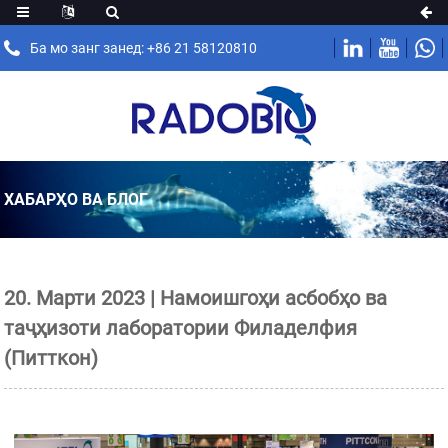
Ба мо занг занед: +86 21 58120810
ХАБАРҲО ВА БЛОГ
20. Марти 2023 | Намоишгоҳи асбобҳо ва
таҷҳизоти лаборатории Филаделфия
(Питткон)