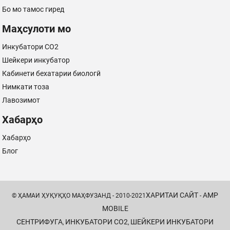
Бо мо тамос гиред
Маҳсулоти мо
Инкубатори CO2
Шейкери инкубатор
Кабинети бехатарии биологӣ
Нимкати тоза
Лавозимот
Хабарҳо
Хабарҳо
Блог
ХАРИТАИ САЙТ
AMP
© ҲАМАИ ҲУҚУҚҲО МАҲФУЗАНД - 2010-2021
-
MOBILE
СЕНТРИФУГА
ИНКУБАТОРИ CO2
ШЕЙКЕРИ ИНКУБАТОРИ
,
,