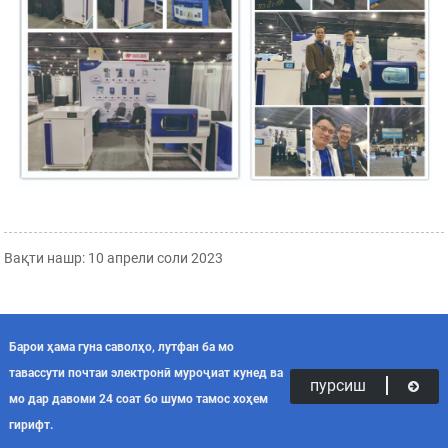
Вақти нашр: 10 апрели соли 2023
Барои ҳама гуна саволҳо, лутфан ба мо
тавассути почтаи электронӣ муроҷиат кунед ва
пурсиш
мо дар давоми 24 соат бо шумо тамос хоҳем
гирифт.