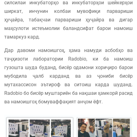
силсилаи инкубаторҳо ва инкубаторҳои шейкерҳои
ширкат, инчунин колбаи мувофиқи парвариши
ҳуҷайра, табақчаи парвариши ҳуҷайра ва дигар
маҳсулоти истеъмолии баландсифат барои намоиш
тамаркуз кард.
Дар давоми намоишгоҳ, ҳама намуди асбобҳо ва
таҷҳизоти лаборатории Radobio, ки ба намоиш
гузошта шуда буданд, бисёр одамони хориҷиро барои
мубодила ҷалб карданд ва аз ҷониби бисёр
мутахассисон эътироф ва ситоиш карда шуданд.
Radobio бо бисёр муштариён ба нақшаи ҳамкорӣ расид
ва намоишгоҳ бомуваффақият анҷом ёфт.