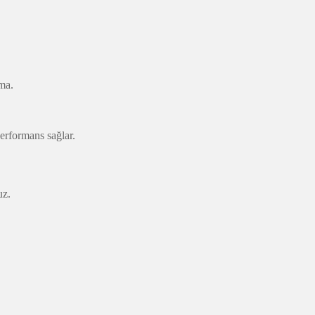
ma.
rformans sağlar.
uz.