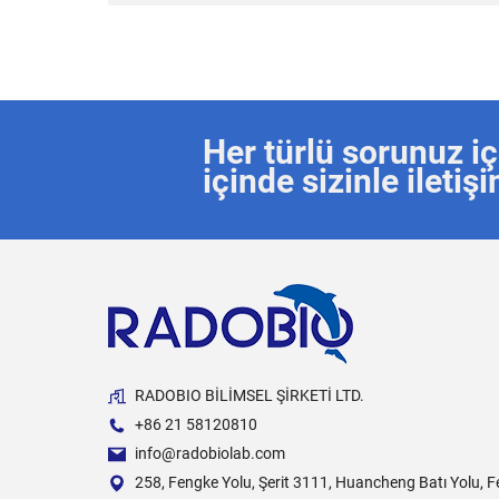
Her türlü sorunuz iç
içinde sizinle ileti
RADOBIO BİLİMSEL ŞİRKETİ LTD.
+86 21 58120810
info@radobiolab.com
258, Fengke Yolu, Şerit 3111, Huancheng Batı Yolu, F