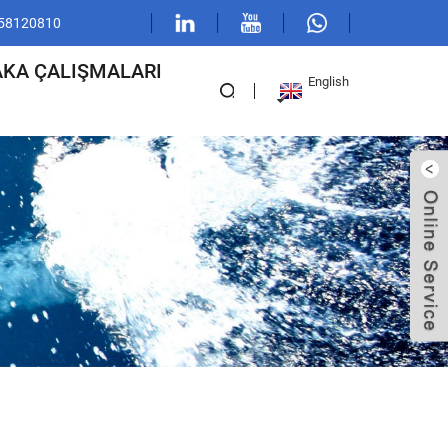
1 58120810
AKA ÇALIŞMALARI
English