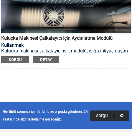
Kuluçka Makinesi Çalkalayıcı Için Aydınlatma Modülü
Kullanmak
Kuluçka makinesi çalkalayıcı ışık modülü, ışığa ihtiyaç duyan
bitkiler veya belirli mikrobiyal hücre tipleri için uygun, kuluçka
SORGU
DETAY
makinesi çalkalayıcısının isteğe bağlı bir parçasıdır.
Her türlü sorunuz için lütfen bize e-posta gönderin, 24
sorgu
saat içinde sizinle iletişime geçeceğiz.