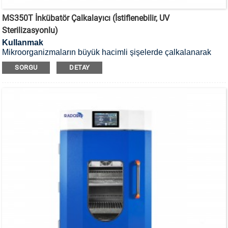
MS350T İnkübatör Çalkalayıcı (İstiflenebilir, UV
Sterilizasyonlu)
Kullanmak
Mikroorganizmaların büyük hacimli şişelerde çalkalanarak
kültüre alınması için, UV sterilizasyonlu, istiflenebilir inkübatör
SORGU
DETAY
çalkalayıcıdır.