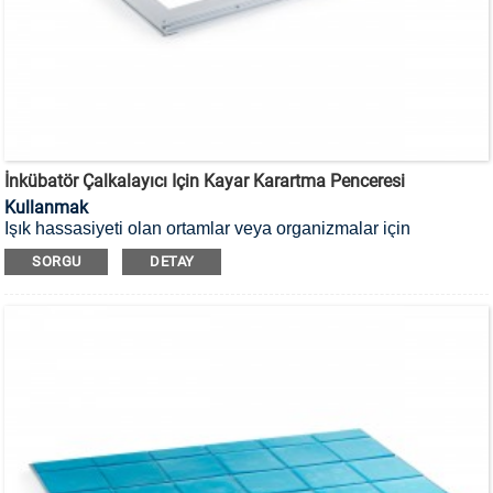
İnkübatör Çalkalayıcı Için Kayar Karartma Penceresi
Kullanmak
Işık hassasiyeti olan ortamlar veya organizmalar için
uygundur. Herhangi bir radobio inkübatör çalkalayıcı,
SORGU
DETAY
istenmeyen gün ışığını önlemek için karartma pencereleriyle
birlikte teslim edilebilir. Ayrıca diğer marka inkübatörler için
özel sürgülü karartma pencereleri de sağlayabiliriz.