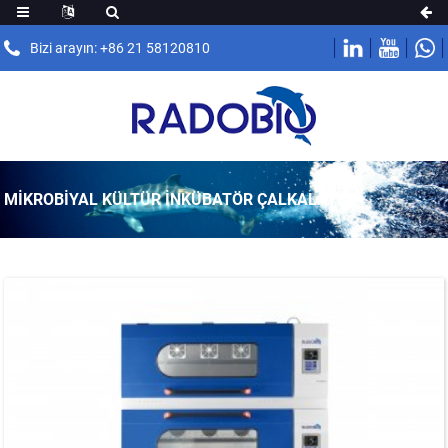
Bizi arayın: +86 21 58120810
MIKROBIYAL KÜLTÜR İNKÜBATÖR ÇALKALAYICI