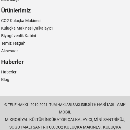
Ürünlerimiz
CO2 Kuluçka Makinesi
Kuluçka Makinesi Çalkalayıcı
Biyogüvenlik Kabini
Temiz Tezgah
Aksesuar
Haberler
Haberler
Blog
SITE HARITASI
AMP
© TELIF HAKKI - 2010-2021: TÜM HAKLARI SAKLIDIR.
-
MOBIL
MIKROBIYAL KÜLTÜR İNKÜBATÖR ÇALKALAYICI
MINI SANTRIFÜJ
,
,
SOĞUTMALI SANTRIFÜJ
CO2 KULUÇKA MAKINESI
KULUÇKA
,
,