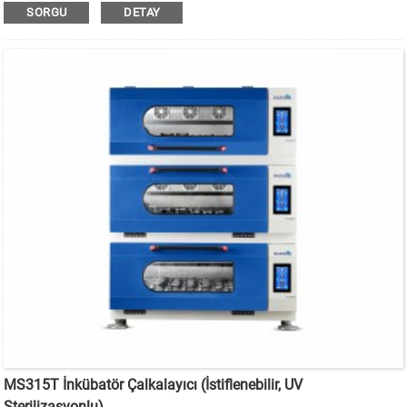
sterilizasyonlu, istiflenebilir inkübatör çalkalayıcı kullanılır.
SORGU
DETAY
MS315T İnkübatör Çalkalayıcı (İstiflenebilir, UV
Sterilizasyonlu)