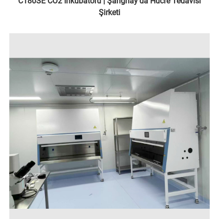
C180SE CO2 İnkübatörü | Şanghay'da Hücre Tedavisi
Şirketi