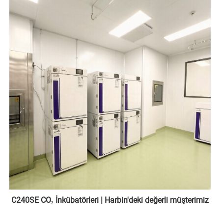
C240SE CO₂ İnkübatörleri | Harbin'deki değerli müşterimiz