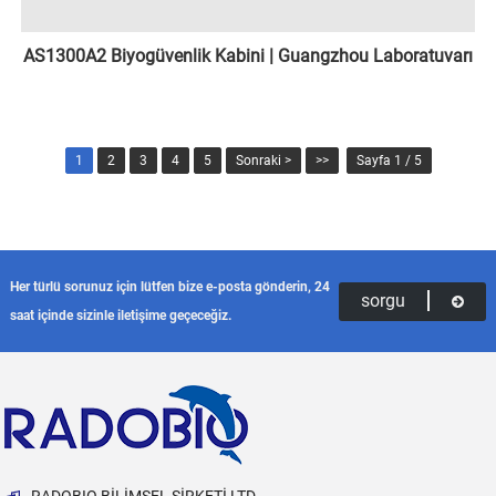
AS1300A2 Biyogüvenlik Kabini | Guangzhou Laboratuvarı
1
2
3
4
5
Sonraki >
>>
Sayfa 1 / 5
Her türlü sorunuz için lütfen bize e-posta gönderin, 24
sorgu
saat içinde sizinle iletişime geçeceğiz.