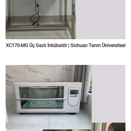
XC170-MG Üç Gazlı İnkübatör | Sichuan Tarım Üniversitesi