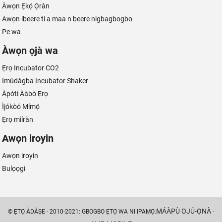
Àwọn Ẹ̀kọ́ Ọ̀ràn
Awọn ibeere ti a maa n beere nigbagbogbo
Pe wa
Àwọn ọjà wa
Ẹ̀rọ Incubator CO2
Imúdàgba Incubator Shaker
Àpótí Ààbò Ẹ̀rọ
Ìjókòó Mímọ́
Ẹ̀rọ mìíràn
Awọn iroyin
Awọn iroyin
Bulọọgi
MÁÀPÙ OJÚ-Ọ̀NÀ
© Ẹ̀TỌ́ ÀDÁṢE - 2010-2021: GBOGBO Ẹ̀TỌ́ WA NI IPAMỌ́.
-