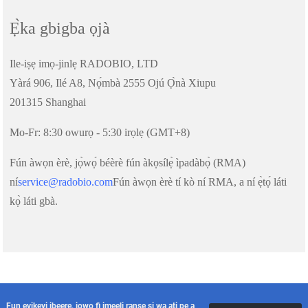
Ẹ̀ka gbigba ọjà
Ile-iṣẹ imọ-jinlẹ RADOBIO, LTD
Yàrá 906, Ilé A8, Nọ́mbà 2555 Ojú Ọ̀nà Xiupu
201315 Shanghai
Mo-Fr: 8:30 owurọ - 5:30 irọlẹ (GMT+8)
Fún àwọn èrè, jọ̀wọ́ béèrè fún àkọsílẹ̀ ìpadàbọ̀ (RMA)
ní
service@radobio.com
Fún àwọn èrè tí kò ní RMA, a ní ẹ̀tọ́ láti
kọ̀ láti gbà.
Fun eyikeyi ibeere, jọwọ fi imeeli ranṣẹ si wa ati pe a