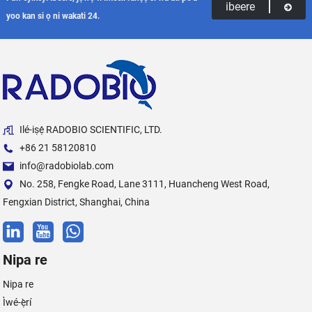
ibeere
yoo kan si ọ ni wakati 24.
Ilé-iṣẹ́ RADOBIO SCIENTIFIC, LTD.
+86 21 58120810
info@radobiolab.com
No. 258, Fengke Road, Lane 3111, Huancheng West Road,
Fengxian District, Shanghai, China
Nipa re
Nipa re
Ìwé-ẹ̀rí