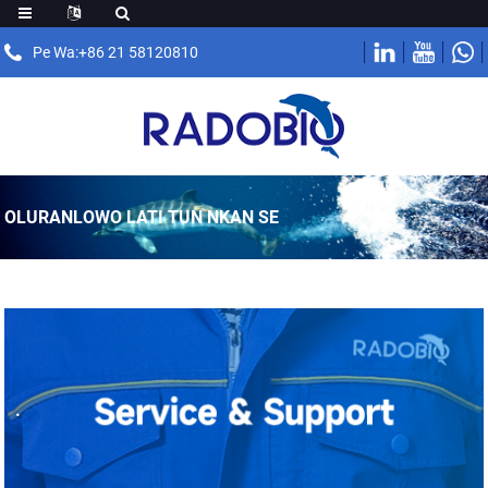
Pe Wa:+86 21 58120810
OLURANLOWO LATI TUN NKAN SE
.