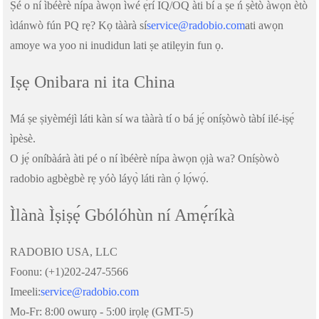
Ṣé o ní ìbéèrè nípa àwọn ìwé ẹ̀rí IQ/OQ àti bí a ṣe ń ṣètò àwọn ètò
ìdánwò fún PQ rẹ? Kọ tààrà sí
service@radobio.com
ati awọn
amoye wa yoo ni inudidun lati ṣe atilẹyin fun ọ.
Iṣẹ Onibara ni ita China
Má ṣe ṣiyèméjì láti kàn sí wa tààrà tí o bá jẹ́ oníṣòwò tàbí ilé-iṣẹ́
ìpèsè.
O jẹ́ oníbàárà àti pé o ní ìbéèrè nípa àwọn ọjà wa? Oníṣòwò
radobio agbègbè rẹ yóò láyọ̀ láti ràn ọ́ lọ́wọ́.
Ìlànà Ìṣiṣẹ́ Gbólóhùn ní Amẹ́ríkà
RADOBIO USA, LLC
Foonu: (+1)202-247-5566
Imeeli:
service@radobio.com
Mo-Fr: 8:00 owurọ - 5:00 irọlẹ (GMT-5)