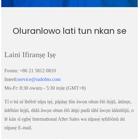
Oluranlowo lati tun nkan se
Laini Ifiranṣẹ Iṣẹ
Foonu: +86 21 5812 0810
Imeeli:
service@radobio.com
Mo-Fr: 8:30 owurọ - 5:30 irọlẹ (GMT+8)
Tí o bá ní ìbéèrè nípa iṣẹ́, pípàṣẹ fún àwọn ohun èlò ìtọ́jú, àtúnṣe,
àdéhùn ìtọ́jú, dídá àwọn ohun èlò àtijọ́ padà tàbí àwọn ìdánilójú, o
lè kàn sí ẹgbẹ́ International After Sales wa nípasẹ̀ tẹlifóònù àti
nípasẹ̀ E-mail.