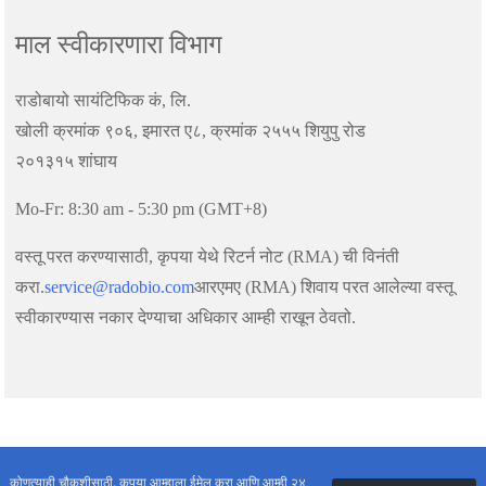
माल स्वीकारणारा विभाग
राडोबायो सायंटिफिक कं, लि.
खोली क्रमांक ९०६, इमारत ए८, क्रमांक २५५५ शियुपु रोड
२०१३१५ शांघाय
Mo-Fr: 8:30 am - 5:30 pm (GMT+8)
वस्तू परत करण्यासाठी, कृपया येथे रिटर्न नोट (RMA) ची विनंती
करा.
service@radobio.com
आरएमए (RMA) शिवाय परत आलेल्या वस्तू
स्वीकारण्यास नकार देण्याचा अधिकार आम्ही राखून ठेवतो.
कोणत्याही चौकशीसाठी, कृपया आम्हाला ईमेल करा आणि आम्ही २४