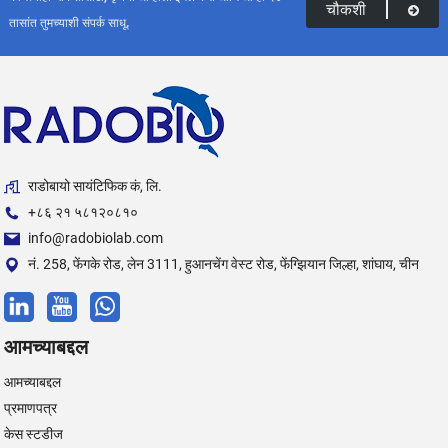
चौकशी
तासांत तुमच्याशी संपर्क साधू.
राडोबायो सायंटिफिक कं, लि.
+८६ २१ ५८१२०८१०
info@radobiolab.com
नं. 258, फेंगके रोड, लेन 3111, हुआनचेंग वेस्ट रोड, फेंग्झियान जिल्हा, शांघाय, चीन
आमच्याबद्दल
आमच्याबद्दल
प्रमाणपत्र
केस स्टडीज