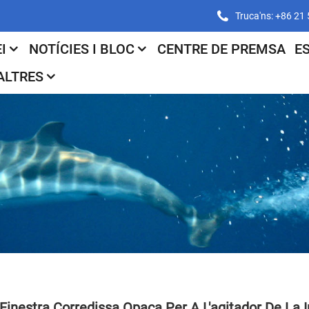
Truca'ns: +86 2
I
NOTÍCIES I BLOC
CENTRE DE PREMSA
E
ALTRES
Finestra Corredissa Opaca Per A L'agitador De La 