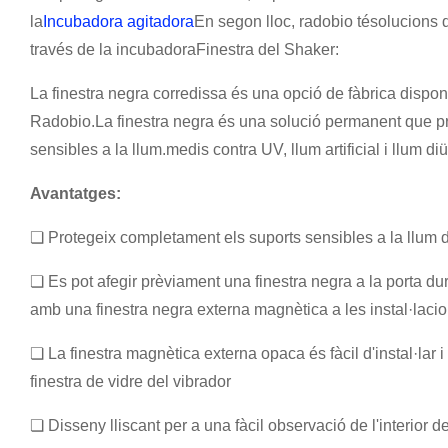
la
Incubadora agitadora
En segon lloc, radobio té
solucions d
través de la incubadora
Finestra del Shaker:
La finestra negra corredissa és una opció de fàbrica dispon
Radobio.
La finestra negra és una solució permanent que 
sensibles a la llum.
medis contra UV, llum artificial i llum di
Avantatges:
❏ Protegeix completament els suports sensibles a la llum dels
❏ Es pot afegir prèviament una finestra negra a la porta dur
amb una finestra negra externa magnètica a les instal·lacion
❏ La finestra magnètica externa opaca és fàcil d'instal·lar 
finestra de vidre del vibrador
❏ Disseny lliscant per a una fàcil observació de l'interior d