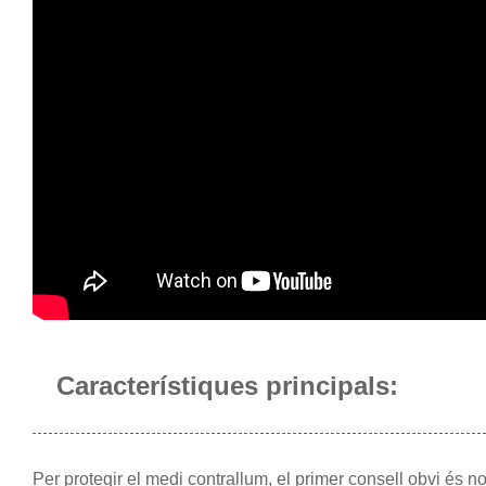
Característiques principals:
Per protegir el medi contra
llum, el primer consell obvi és no 