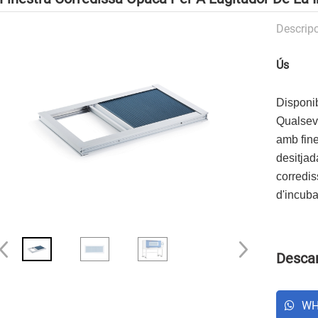
Descripc
Ús
Disponib
Qualsevo
amb fine
desitja
corredis
d'incub
Descar
WH