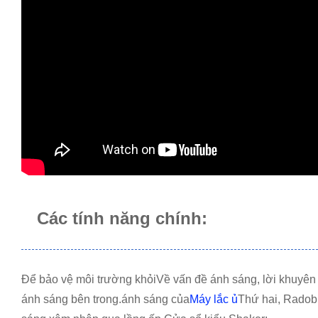
Các tính năng chính:
Để bảo vệ môi trường khỏi
Về vấn đề ánh sáng, lời khuyên
ánh sáng bên trong.
ánh sáng của
Máy lắc ủ
Thứ hai, Radob