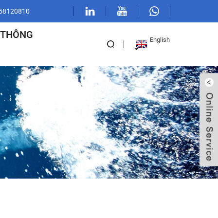
1 58120810
 THÔNG
English