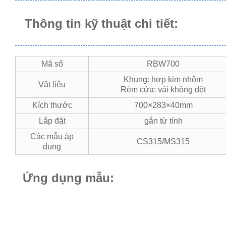
Thông tin kỹ thuật chi tiết:
Mã số
RBW700
Khung: hợp kim nhôm
Vật liệu
Rèm cửa: vải không dệt
Kích thước
700×283×40mm
Lắp đặt
gắn từ tính
Các mẫu áp
CS315/MS315
dụng
Ứng dụng mẫu: