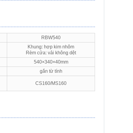
RBW540
Khung: hợp kim nhôm
Rèm cửa: vải không dệt
540×340×40mm
gắn từ tính
CS160/MS160