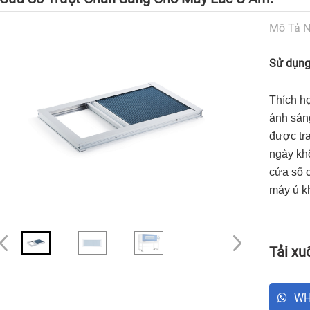
Mô Tả N
Sử dụn
Thích h
ánh sán
được tr
ngày kh
cửa sổ 
máy ủ k
Tải xu
WH