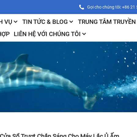
Gọi cho chúng tôi: +86 2
H VỤ
TIN TỨC & BLOG
TRUNG TÂM TRUYỀN
HỢP
LIÊN HỆ VỚI CHÚNG TÔI
Cửa Sổ Trượt Chắn Sáng Cho Máy Lắc Ủ Ấm.