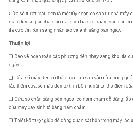
sáng xâm nhập qua lồng ấp.
Cửa sổ kiểu Shaker:
Cửa sổ trượt màu đen là một tùy chọn có sẵn từ nhà máy c
màu đen là giải pháp lâu dài giúp bảo vệ hoàn toàn các b
tia cực tím, ánh sáng nhân tạo và ánh sáng ban ngày.
Thuận lợi:
❏ Bảo vệ hoàn toàn các phương tiện nhạy sáng khỏi tia cự
ngày.
❏ Cửa sổ màu đen có thể được lắp sẵn vào cửa trong quá t
lắp thêm cửa sổ màu đen từ tính bên ngoài tại địa điểm củ
❏ Cửa sổ chắn sáng bên ngoài có nam châm dễ dàng lắp đặ
của máy xay sinh tố bằng nam châm.
❏ Thiết kế trượt giúp dễ dàng quan sát bên trong máy lắc ủ