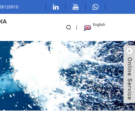
 58120810
IA
English