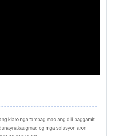
ng klaro nga tambag mao ang dili paggamit
adunay
nakaugmad og mga solusyon aron