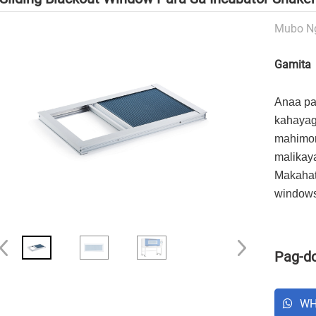
Mubo Ng
Gamita
Anaa pa
kahayag
mahimon
malikaya
Makahat
windows
Pag-d
WH