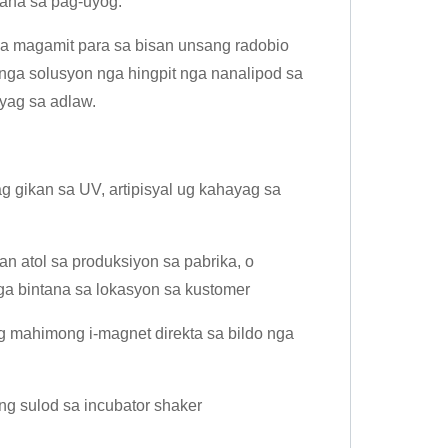
tana sa pag-uyog:
ga magamit para sa bisan unsang radobio
nga solusyon nga hingpit nga nanalipod sa
ayag sa adlaw.
 gikan sa UV, artipisyal ug kahayag sa
n atol sa produksiyon sa pabrika, o
nga bintana sa lokasyon sa kustomer
ug mahimong i-magnet direkta sa bildo nga
ng sulod sa incubator shaker