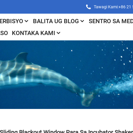
Tawagi Kami:+86 21
ERBISYO
BALITA UG BLOG
SENTRO SA MED
ASO
KONTAKA KAMI
Sliding Blackout Window Para Sa Incubator Shaker