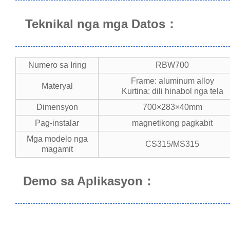
Teknikal nga mga Datos：
Numero sa Iring
RBW700
Frame: aluminum alloy
Materyal
Kurtina: dili hinabol nga tela
Dimensyon
700×283×40mm
Pag-instalar
magnetikong pagkabit
Mga modelo nga
CS315/MS315
magamit
Demo sa Aplikasyon：