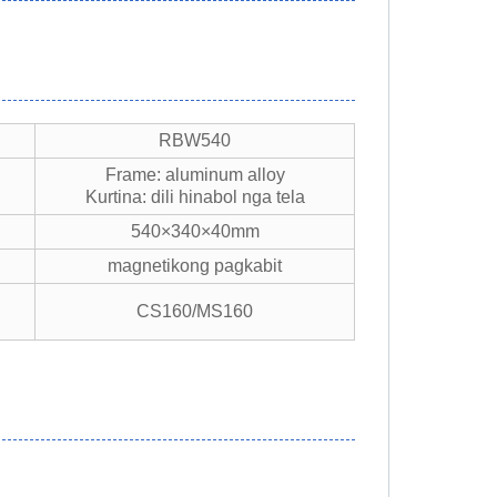
RBW540
Frame: aluminum alloy
Kurtina: dili hinabol nga tela
540×340×40mm
magnetikong pagkabit
CS160/MS160