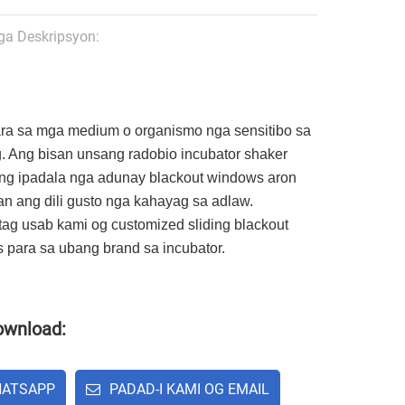
a Deskripsyon:
ra sa mga medium o organismo nga sensitibo sa
. Ang bisan unsang radobio incubator shaker
g ipadala nga adunay blackout windows aron
n ang dili gusto nga kahayag sa adlaw.
ag usab kami og customized sliding blackout
 para sa ubang brand sa incubator.
ownload:
ATSAPP
PADAD-I KAMI OG EMAIL