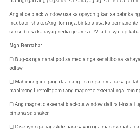
mapugngan ang pagsulod sa kahayag agi sa Incubator
Bin
Ang slide black window usa ka opsyon gikan sa pabrika n
incubator shaker.
Ang itom nga bintana usa ka permanente 
sensitibo sa kahayag
media gikan sa UV, artipisyal ug kah
Mga Bentaha:
❏ Bug-os nga nanalipod sa media nga sensitibo sa kahayag
adlaw
❏ Mahimong idugang daan ang itom nga bintana sa pultaha
mahimong i-retrofit gamit ang magnetic external nga itom 
❏ Ang magnetic external blackout window dali ra i-install 
bintana sa shaker
❏ Disenyo nga nag-slide para sayon ​​nga maobserbahan a