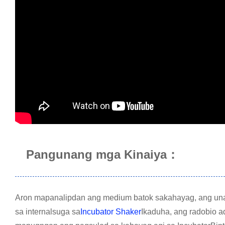
Pangunang mga Kinaiya：
Aron mapanalipdan ang medium batok sa
kahayag, ang una
sa internal
suga sa
Incubator Shaker
Ikaduha, ang radobio 