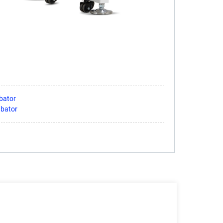
bator
ubator