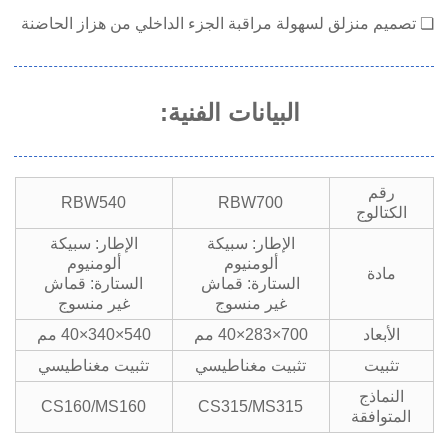
❏ تصميم منزلق لسهولة مراقبة الجزء الداخلي من هزاز الحاضنة
البيانات الفنية:
رقم
RBW540
RBW700
الكتالوج
الإطار: سبيكة
الإطار: سبيكة
ألومنيوم
ألومنيوم
مادة
الستارة: قماش
الستارة: قماش
غير منسوج
غير منسوج
الأبعاد
700×283×40 مم
540×340×40 مم
تثبيت
تثبيت مغناطيسي
تثبيت مغناطيسي
النماذج
CS160/MS160
CS315/MS315
المتوافقة