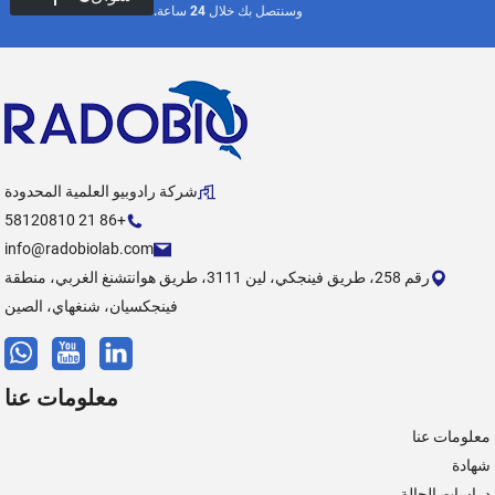
وسنتصل بك خلال 24 ساعة.
شركة رادوبيو العلمية المحدودة
+86 21 58120810
info@radobiolab.com
رقم 258، طريق فينجكي، لين 3111، طريق هوانتشنغ الغربي، منطقة
فينجكسيان، شنغهاي، الصين
معلومات عنا
معلومات عنا
شهادة
دراسات الحالة