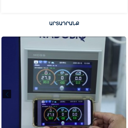
ԱՐՏԱԴՐԱՆՔ