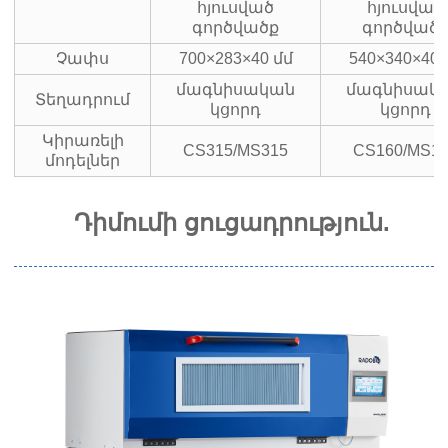
հյուսված
հյուսված
գործվածք
գործված
Չափս
700×283×40 մմ
540×340×40 
մագնիսական
մագնիսակ
Տեղադրում
կցորդ
կցորդ
Կիրառելի
CS315/MS315
CS160/MS1
մոդելներ
Դիմումի ցուցադրություն.