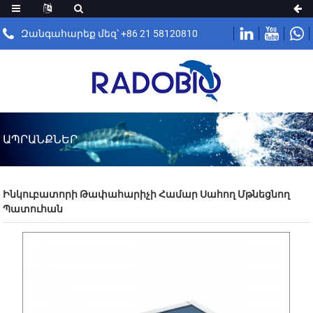
Զանգահարեք մեզ՝ +86 21 58120810
ԱՊՐԱՆՔՆԵՐ
Ինկուբատորի Թափահարիչի Համար Սահող Մթնեցնող
Պատուհան