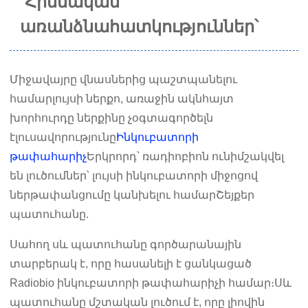
Հիմնական
առանձնահատկություններ՝
Միջավայրը վնասներից պաշտպանելու
համար
լույսի ներքո, առաջին ակնհայտ
խորհուրդը ներքինը չօգտագործելն
է
լուսավորությունը
Ինկուբատորի
թափահարիչ
Երկրորդ՝ ռադիոբիոն ունի
մշակվել
են լուծումներ՝ լույսի ինկուբատորի միջոցով
ներթափանցումը կանխելու համար
Շեյքեր
պատուհանը.
Սահող սև պատուհանը գործարանային
տարբերակ է, որը հասանելի է ցանկացած
Radiobio ինկուբատորի թափահարիչի համար։
Սև
պատուհանը մշտական ​​լուծում է, որը լիովին