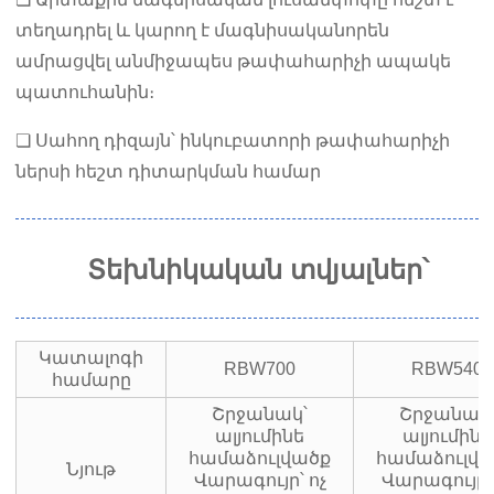
տեղադրել և կարող է մագնիսականորեն
ամրացվել անմիջապես թափահարիչի ապակե
պատուհանին։
❏ Սահող դիզայն՝ ինկուբատորի թափահարիչի
ներսի հեշտ դիտարկման համար
Տեխնիկական տվյալներ՝
Կատալոգի
RBW700
RBW540
համարը
Շրջանակ՝
Շրջանակ
ալյումինե
ալյումինե
համաձուլվածք
համաձուլվ
Նյութ
Վարագույր՝ ոչ
Վարագույր՝ 