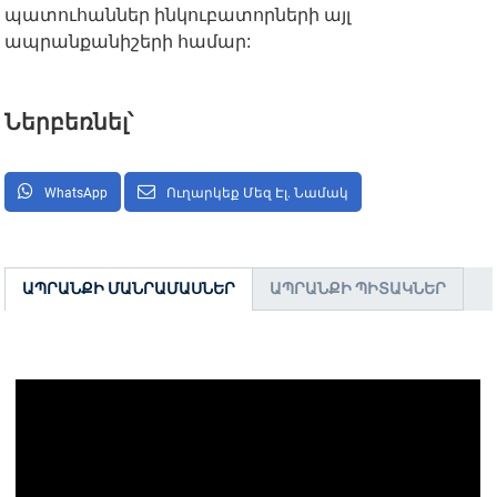
պատուհաններ ինկուբատորների այլ
ապրանքանիշերի համար:
Ներբեռնել՝
WhatsApp
Ուղարկեք Մեզ Էլ. Նամակ
ԱՊՐԱՆՔԻ ՄԱՆՐԱՄԱՍՆԵՐ
ԱՊՐԱՆՔԻ ՊԻՏԱԿՆԵՐ