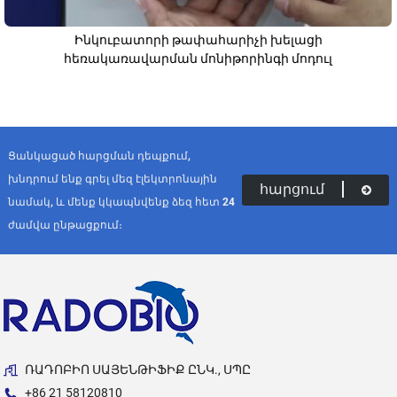
Ինկուբատորի թափահարիչի խելացի
հեռակառավարման մոնիթորինգի մոդուլ
Ցանկացած հարցման դեպքում,
խնդրում ենք գրել մեզ էլեկտրոնային
հարցում
նամակ, և մենք կկապնվենք ձեզ հետ 24
ժամվա ընթացքում։
ՌԱԴՈԲԻՈ ՍԱՅԵՆԹԻՖԻՔ ԸՆԿ., ՍՊԸ
+86 21 58120810