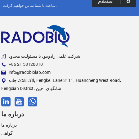
استعلام
ساعت با شما تماس خواهیم گرفت.
شرکت علمی رادوبیو، با مسئولیت محدود
‎+86 21 58120810‎
info@radobiolab.com
پلاک 258، جاده Fengke، Lane 3111، Huancheng West Road،
Fengxian District، شانگهای، چین
درباره ما
درباره ما
گواهی