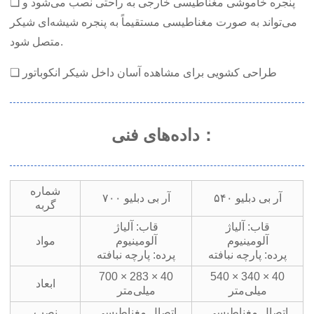
❏ پنجره خاموشی مغناطیسی خارجی به راحتی نصب می‌شود و
می‌تواند به صورت مغناطیسی مستقیماً به پنجره شیشه‌ای شیکر
متصل شود.
❏ طراحی کشویی برای مشاهده آسان داخل شیکر انکوباتور
داده‌های فنی：
شماره
آر بی دبلیو ۵۴۰
آر بی دبلیو ۷۰۰
گربه
قاب: آلیاژ
قاب: آلیاژ
آلومینیوم
آلومینیوم
مواد
پرده: پارچه نبافته
پرده: پارچه نبافته
700 × 283 × 40
540 × 340 × 40
ابعاد
میلی‌متر
میلی‌متر
اتصال مغناطیسی
اتصال مغناطیسی
نصب