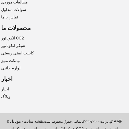
مطالعات موردی
سوالات متداول
تماس با ما
محصولات ما
انکوباتور CO2
شیکر انکوباتور
کابینت ایمنی زیستی
نیمکت تمیز
لوازم جانبی
اخبار
اخبار
وبلاگ
موبایل AMP
نقشه سایت
© کپی‌رایت - ۲۰۱۰-۲۰۲۱: تمامی حقوق محفوظ است.
-
سانتریفیوژ
سانتریفیوژ
انکوباتور CO2
شیکر انکوباتور
مینی سانتریفیوژ
,
,
,
,