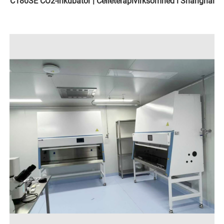
C180SE CO2-inkubator | Celleterapivirksomhed i Shanghai