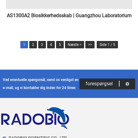
AS1300A2 Biosikkerhedsskab | Guangzhou Laboratorium
1
2
3
4
5
Næste >
>>
Side 1 / 5
Ved eventuelle spørgsmål, send os venligst en
forespørgsel
e-mail, og vi kontakter dig inden for 24 timer.