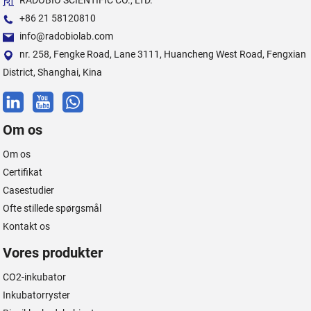
RADOBIO SCIENTIFIC CO., LTD.
+86 21 58120810
info@radobiolab.com
nr. 258, Fengke Road, Lane 3111, Huancheng West Road, Fengxian
District, Shanghai, Kina
Om os
Om os
Certifikat
Casestudier
Ofte stillede spørgsmål
Kontakt os
Vores produkter
CO2-inkubator
Inkubatorryster