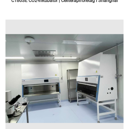
C180SE CO2-inkubator | Cellterapiföretag i Shanghai