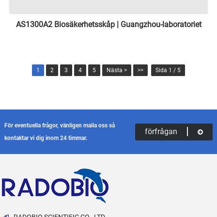
AS1300A2 Biosäkerhetsskåp | Guangzhou-laboratoriet
1
2
3
4
5
Nästa >
>>
Sida 1 / 5
För eventuella frågor, vänligen maila oss så
förfrågan
kontaktar vi dig inom 24 timmar.