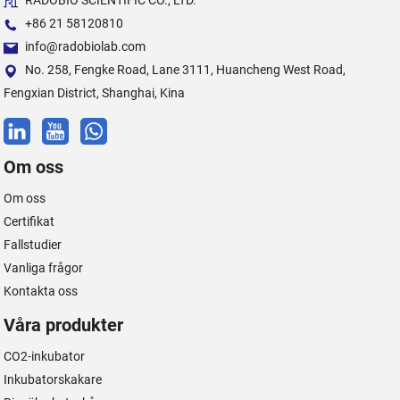
RADOBIO SCIENTIFIC CO., LTD.
+86 21 58120810
info@radobiolab.com
No. 258, Fengke Road, Lane 3111, Huancheng West Road,
Fengxian District, Shanghai, Kina
Om oss
Om oss
Certifikat
Fallstudier
Vanliga frågor
Kontakta oss
Våra produkter
CO2-inkubator
Inkubatorskakare