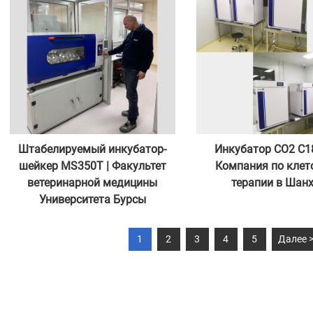
Штабелируемый инкубатор-
Инкубатор CO2 C1
шейкер MS350T | Факультет
Компания по клет
ветеринарной медицины
терапии в Шан
Университета Бурсы
1
2
3
4
5
Далее 