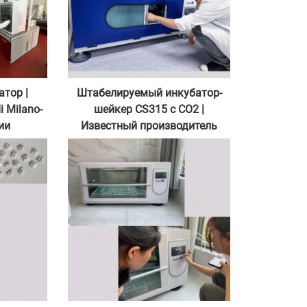
атор |
Штабелируемый инкубатор-
di Milano-
шейкер CS315 с CO2 |
ии
Известный производитель
диагностических реагентов из
провинции Хубэй