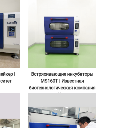
ейкер |
Встряхивающие инкубаторы
ситет
MS160T | Известная
биотехнологическая компания
в Ухане