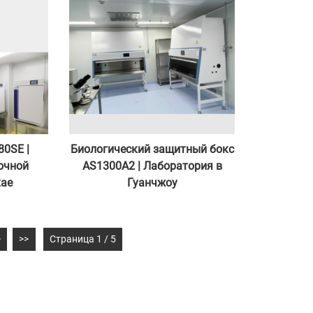
Шанхае
80SE |
Биологический защитный бокс
очной
AS1300A2 | Лаборатория в
хае
Гуанчжоу
>
>>
Страница 1 / 5