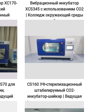
ор XC170-
Вибрационный инкубатор
кий
XCS345 с использованием CO2
енный
| Колледж окружающей среды
и ресурсов Сянтанского
университета
S70 для
CS160 УФ-стерилизационный
ии,
штабелируемый CO2-
едущий
инкубатор-шейкер | Ведущая
верситет
фармацевтическая компания
по производству антител в