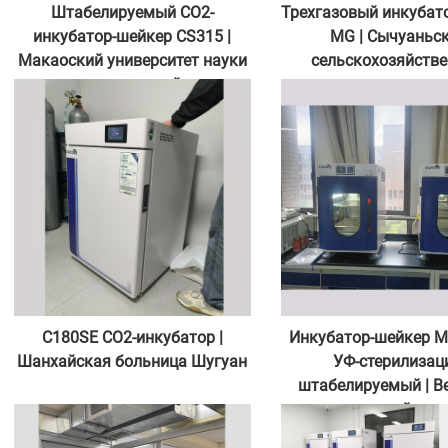
Штабелируемый CO2-
Трехгазовый инкубат
инкубатор-шейкер CS315 |
MG | Сычуаньс
Макаоский университет науки
сельскохозяйств
и технологий
университет
C180SE CO2-инкубатор |
Инкубатор-шейкер M
Шанхайская больница Шугуан
УФ-стерилизац
штабелируемый | В
педагогический уни
Шанхая