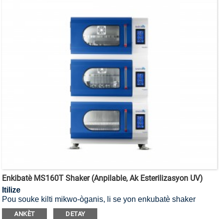
Enkibatè MS160T Shaker (Anpilable, Ak Esterilizasyon UV)
Itilize
Pou souke kilti mikwo-òganis, li se yon enkubatè shaker
esterilizasyon UV ki ka anpile.
ANKÈT
DETAY