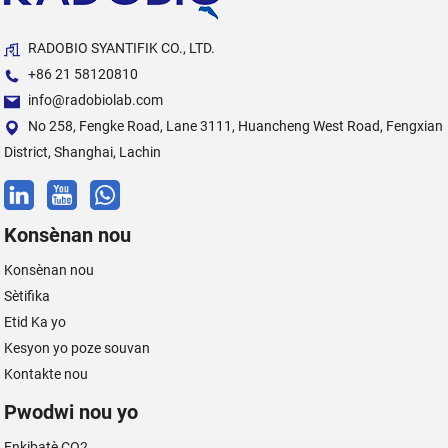
RADOBIO SYANTIFIK CO., LTD.
+86 21 58120810
info@radobiolab.com
No 258, Fengke Road, Lane 3111, Huancheng West Road, Fengxian
District, Shanghai, Lachin
Konsènan nou
Konsènan nou
Sètifika
Etid Ka yo
Kesyon yo poze souvan
Kontakte nou
Pwodwi nou yo
Enkibatè CO2