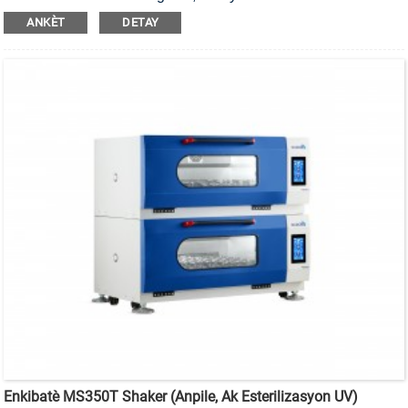
esterilizasyon UV ki ka anpile.
ANKÈT
DETAY
Enkibatè MS350T Shaker (Anpile, Ak Esterilizasyon UV)