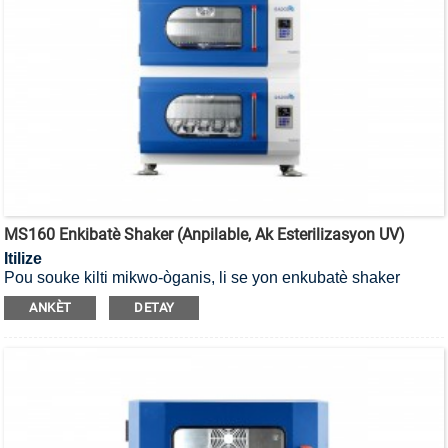
MS160 Enkibatè Shaker (Anpilable, Ak Esterilizasyon UV)
Itilize
Pou souke kilti mikwo-òganis, li se yon enkubatè shaker
esterilizasyon UV ki ka anpile.
ANKÈT
DETAY