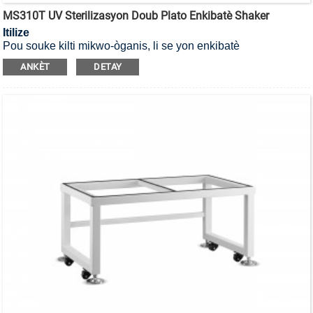
MS310T UV Sterilizasyon Doub Plato Enkibatè Shaker
Itilize
Pou souke kilti mikwo-òganis, li se yon enkibatè
esterilizasyon UV ak yon plato doub.
ANKÈT
DETAY