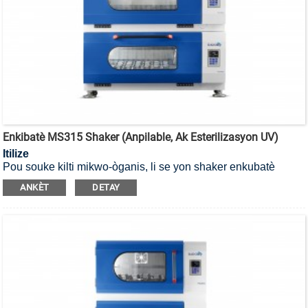
Enkibatè MS315 Shaker (Anpilable, Ak Esterilizasyon UV)
Itilize
Pou souke kilti mikwo-òganis, li se yon shaker enkubatè
anpile pou esterilizasyon UV.
ANKÈT
DETAY