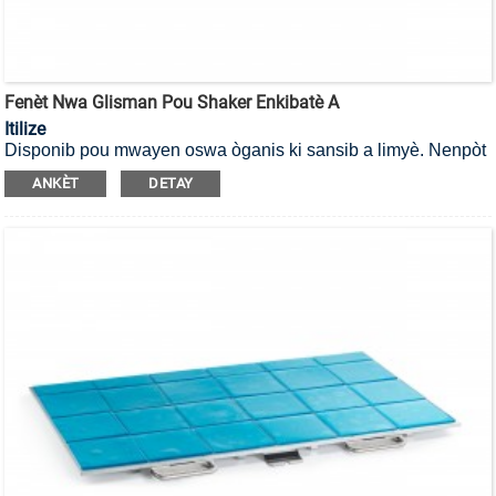
Fenèt Nwa Glisman Pou Shaker Enkibatè A
Itilize
Disponib pou mwayen oswa òganis ki sansib a limyè. Nenpòt
enkubatè radobio ki gen fenèt nwa pou anpeche limyè solèy
ANKÈT
DETAY
endezirab. Nou kapab tou bay fenèt nwa glisman Customized
pou lòt mak enkubatè.