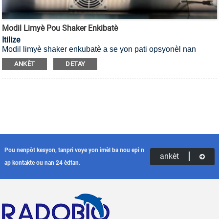
Modil Limyè Pou Shaker Enkibatè
Itilize
Modil limyè shaker enkubatè a se yon pati opsyonèl nan
shaker enkubatè a, ki apwopriye pou plant oswa kalite selil
ANKÈT
DETAY
mikwòb espesifik ki bezwen bay limyè.
Pou nenpòt kesyon, tanpri voye yon imèl ba nou epi n
ankèt
ap kontakte ou nan 24 èdtan.