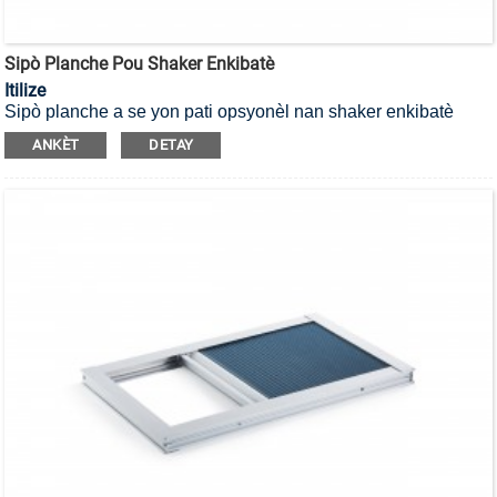
Sipò Planche Pou Shaker Enkibatè
Itilize
Sipò planche a se yon pati opsyonèl nan shaker enkibatè
a,
pou satisfè demann itilizatè a pou operasyon pratik nan
ANKÈT
DETAY
shaker la.