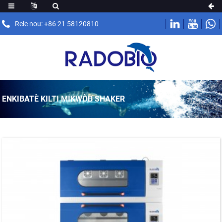
Rele nou: +86 21 58120810
ENKIBATÈ KILTI MIKWÒB SHAKER