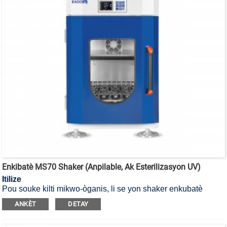
Enkibatè MS70 Shaker (Anpilable, Ak Esterilizasyon UV)
Itilize
Pou souke kilti mikwo-òganis, li se yon shaker enkubatè
anpile pou esterilizasyon UV.
ANKÈT
DETAY