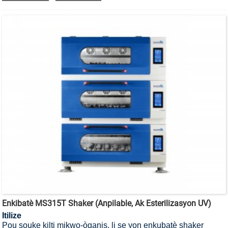
Enkibatè MS315T Shaker (Anpilable, Ak Esterilizasyon UV)
Itilize
Pou souke kilti mikwo-òganis, li se yon enkubatè shaker