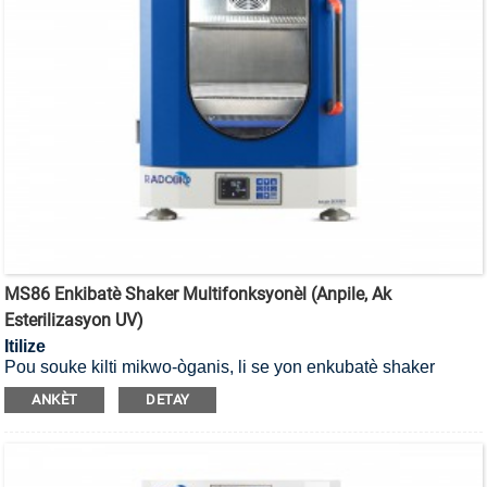
MS86 Enkibatè Shaker Multifonksyonèl (Anpile, Ak
Esterilizasyon UV)
Itilize
Pou souke kilti mikwo-òganis, li se yon enkubatè shaker
esterilizasyon UV ki ka anpile.
ANKÈT
DETAY