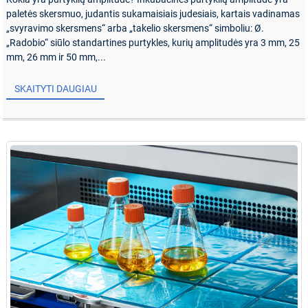
paletės skersmuo, judantis sukamaisiais judesiais, kartais vadinamas
„svyravimo skersmens“ arba „takelio skersmens“ simboliu: Ø.
„Radobio“ siūlo standartines purtykles, kurių amplitudės yra 3 mm, 25
mm, 26 mm ir 50 mm,...
SKAITYTI DAUGIAU