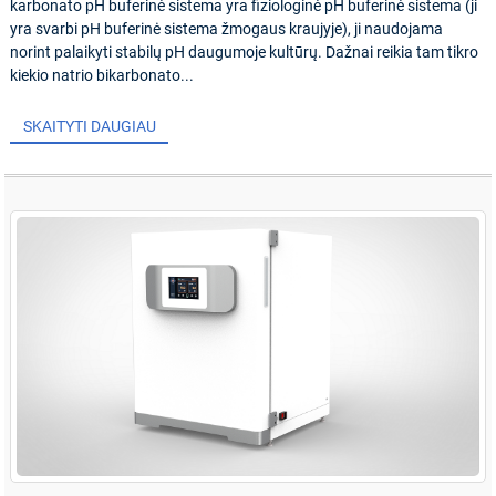
karbonato pH buferinė sistema yra fiziologinė pH buferinė sistema (ji
yra svarbi pH buferinė sistema žmogaus kraujyje), ji naudojama
norint palaikyti stabilų pH daugumoje kultūrų. Dažnai reikia tam tikro
kiekio natrio bikarbonato...
SKAITYTI DAUGIAU