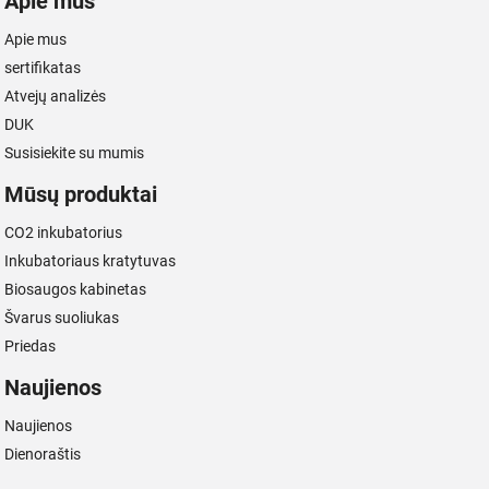
Apie mus
Apie mus
sertifikatas
Atvejų analizės
DUK
Susisiekite su mumis
Mūsų produktai
CO2 inkubatorius
Inkubatoriaus kratytuvas
Biosaugos kabinetas
Švarus suoliukas
Priedas
Naujienos
Naujienos
Dienoraštis