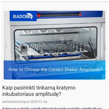
Kaip pasirinkti tinkamą kratymo
inkubatoriaus amplitudę?
administratoriaus 2003-01-24
Kokia yra purtyklių amplitudė? Inkubacinės purtyklių amplitudė yra