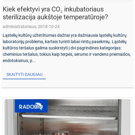
Kiek efektyvi yra CO₂ inkubatoriaus
sterilizacija aukštoje temperatūroje?
administratoriaus, 2018-10-24
Ląstelių kultūrų užterštumas dažnai yra dažniausia ląstelių kultūrų
laboratorijų problema, kartais turinti labai rimtų pasekmių. Ląstelių
kultūros teršalus galima suskirstyti į dvi pagrindines kategorijas:
cheminius teršalus, tokius kaip terpės, serumo ir vandens priemaišos,
endotoksinus, p...
SKAITYTI DAUGIAU