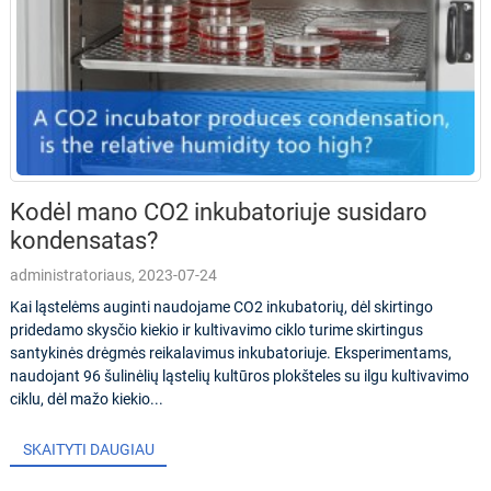
Kodėl mano CO2 inkubatoriuje susidaro
kondensatas?
administratoriaus, 2023-07-24
Kai ląstelėms auginti naudojame CO2 inkubatorių, dėl skirtingo
pridedamo skysčio kiekio ir kultivavimo ciklo turime skirtingus
santykinės drėgmės reikalavimus inkubatoriuje. Eksperimentams,
naudojant 96 šulinėlių ląstelių kultūros plokšteles su ilgu kultivavimo
ciklu, dėl mažo kiekio...
SKAITYTI DAUGIAU