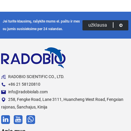
Jei turite klausimų, rašykite mums el. paštu ir mes
užklausa
su jumis susisieksime per 24 valandas.
RADOBIO SCIENTIFIC CO., LTD.
+86 21 58120810
info@radobiolab.com
258, Fengke Road, Lane 3111, Huancheng West Road, Fengxian
rajonas, Šanchajus, Kinija