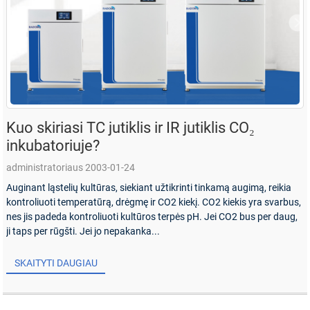
Kuo skiriasi TC jutiklis ir IR jutiklis CO₂
inkubatoriuje?
administratoriaus 2003-01-24
Auginant ląstelių kultūras, siekiant užtikrinti tinkamą augimą, reikia
kontroliuoti temperatūrą, drėgmę ir CO2 kiekį. CO2 kiekis yra svarbus,
nes jis padeda kontroliuoti kultūros terpės pH. Jei CO2 bus per daug,
ji ​​taps per rūgšti. Jei jo nepakanka...
SKAITYTI DAUGIAU