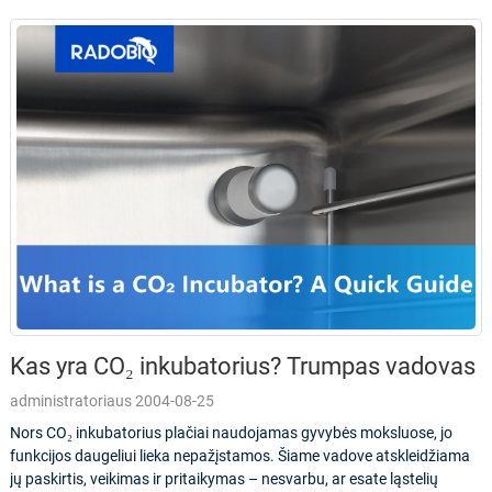
Kas yra CO₂ inkubatorius? Trumpas vadovas
administratoriaus 2004-08-25
Nors CO₂ inkubatorius plačiai naudojamas gyvybės moksluose, jo
funkcijos daugeliui lieka nepažįstamos. Šiame vadove atskleidžiama
jų paskirtis, veikimas ir pritaikymas – nesvarbu, ar esate ląstelių