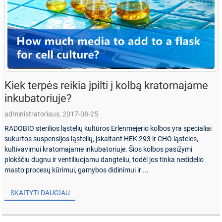
Kiek terpės reikia įpilti į kolbą kratomajame
inkubatoriuje?
administratoriaus, 2017-08-25
RADOBIO sterilios ląstelių kultūros Erlenmejerio kolbos yra specialiai
sukurtos suspensijos ląstelių, įskaitant HEK 293 ir CHO ląsteles,
kultivavimui kratomajame inkubatoriuje. Šios kolbos pasižymi
plokščiu dugnu ir ventiliuojamu dangteliu, todėl jos tinka nedidelio
masto procesų kūrimui, gamybos didinimui ir ...
SKAITYTI DAUGIAU