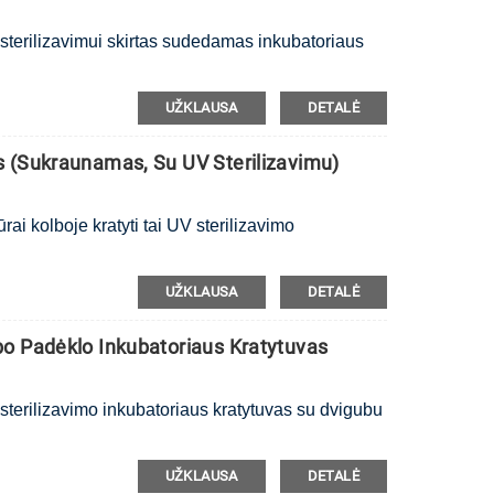
 sterilizavimui skirtas sudedamas inkubatoriaus
UŽKLAUSA
DETALĖ
 (sukraunamas, Su UV Sterilizavimu)
ai kolboje kratyti tai UV sterilizavimo
UŽKLAUSA
DETALĖ
o Padėklo Inkubatoriaus Kratytuvas
 sterilizavimo inkubatoriaus kratytuvas su dvigubu
UŽKLAUSA
DETALĖ