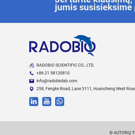
jumis susisieksime 
RADOBIO SCIENTIFIC CO., LTD.
+86 21 58120810
info@radobiolab.com
258, Fengke Road, Lane 3111, Huancheng West Road, 
© AUTORIŲ T