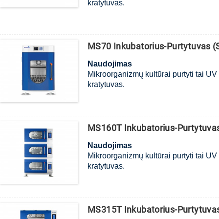
kratytuvas.
MS70 Inkubatorius-Purtytuvas (
Naudojimas
Mikroorganizmų kultūrai purtyti tai U
kratytuvas.
MS160T Inkubatorius-Purtytuvas
Naudojimas
Mikroorganizmų kultūrai purtyti tai UV
kratytuvas.
MS315T Inkubatorius-Purtytuvas