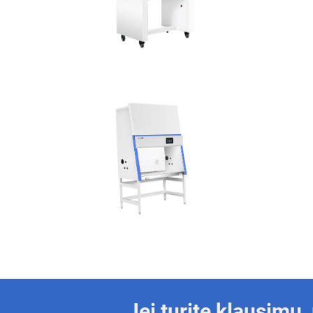
Jei turite klausimų,