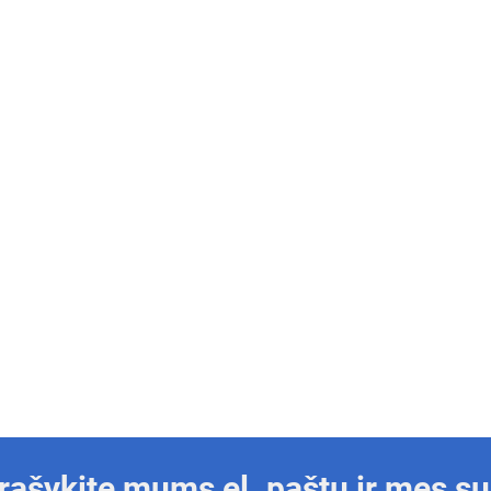
 rašykite mums el. paštu ir mes su