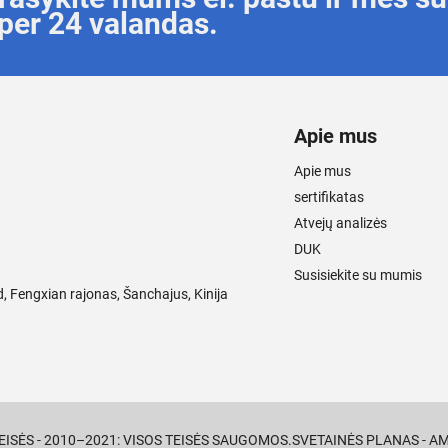
per 24 valandas.
Apie mus
Apie mus
sertifikatas
Atvejų analizės
DUK
Susisiekite su mumis
Fengxian rajonas, Šanchajus, Kinija
EISĖS - 2010–2021: VISOS TEISĖS SAUGOMOS.
SVETAINĖS PLANAS
-
AM