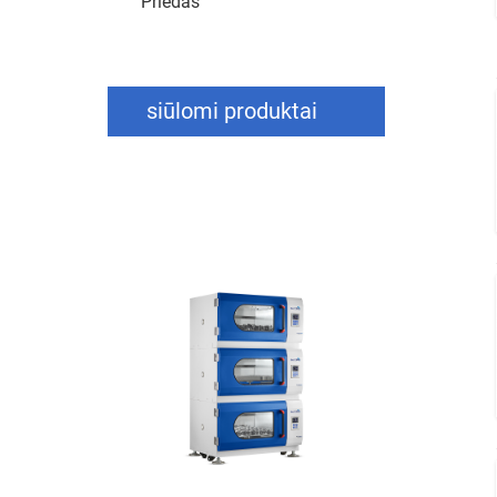
Priedas
siūlomi produktai