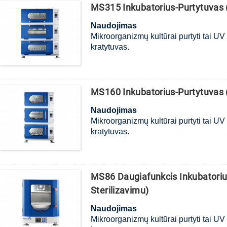
MS315 Inkubatorius-Purtytuvas 
Naudojimas
Mikroorganizmų kultūrai purtyti tai U
kratytuvas.
MS160 Inkubatorius-Purtytuvas 
Naudojimas
Mikroorganizmų kultūrai purtyti tai UV
kratytuvas.
MS86 Daugiafunkcis Inkubatori
Sterilizavimu)
Naudojimas
Mikroorganizmų kultūrai purtyti tai UV