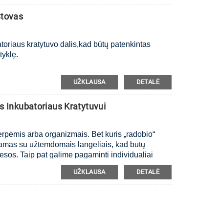
Stovas
oriaus kratytuvo dalis,
kad būtų patenkintas
tyklę.
UŽKLAUSA
DETALĖ
Inkubatoriaus Kratytuvui
erpėmis arba organizmais. Bet kuris „radobio“
kiamas su užtemdomais langeliais, kad būtų
sos. Taip pat galime pagaminti individualiai
gus kitų prekių ženklų inkubatoriams.
UŽKLAUSA
DETALĖ