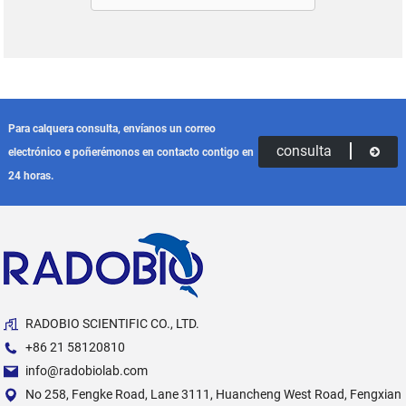
Para calquera consulta, envíanos un correo
consulta
electrónico e poñerémonos en contacto contigo en
24 horas.
RADOBIO SCIENTIFIC CO., LTD.
+86 21 58120810
info@radobiolab.com
No 258, Fengke Road, Lane 3111, Huancheng West Road, Fengxian