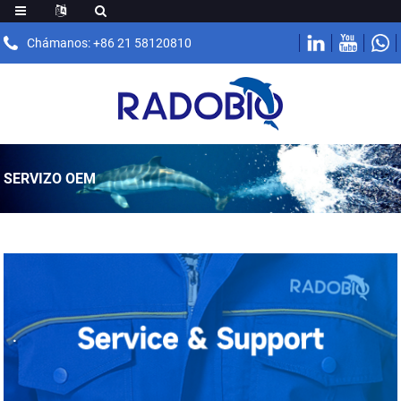
Chámanos: +86 21 58120810
SERVIZO OEM
.