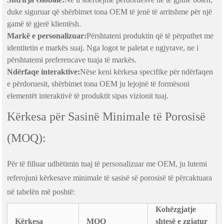
duke siguruar që shërbimet tona OEM të jenë të arritshme për një
gamë të gjerë klientësh.
Markë e personalizuar:
Përshtateni produktin që të përputhet me
identitetin e markës suaj. Nga logot te paletat e ngjyrave, ne i
përshtatemi preferencave tuaja të markës.
Ndërfaqe interaktive:
Nëse keni kërkesa specifike për ndërfaqen
e përdoruesit, shërbimet tona OEM ju lejojnë të formësoni
elementët interaktivë të produktit sipas vizionit tuaj.
Kërkesa për Sasinë Minimale të Porosisë
(MOQ):
Për të filluar udhëtimin tuaj të personalizuar me OEM, ju lutemi
referojuni kërkesave minimale të sasisë së porosisë të përcaktuara
në tabelën më poshtë:
Kohëzgjatje
Kërkesa
MOQ
shtesë e zgjatur