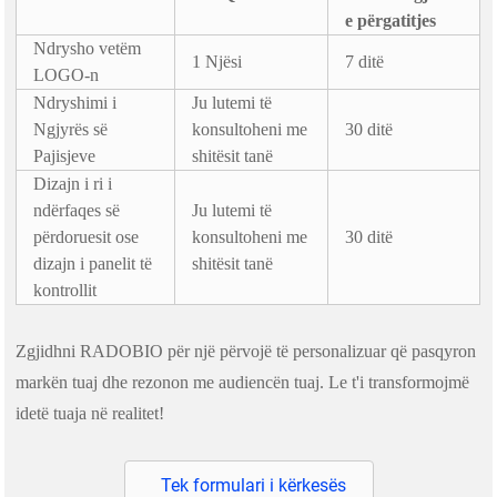
e përgatitjes
Ndrysho vetëm
1 Njësi
7 ditë
LOGO-n
Ndryshimi i
Ju lutemi të
Ngjyrës së
konsultoheni me
30 ditë
Pajisjeve
shitësit tanë
Dizajn i ri i
ndërfaqes së
Ju lutemi të
përdoruesit ose
konsultoheni me
30 ditë
dizajn i panelit të
shitësit tanë
kontrollit
Zgjidhni RADOBIO për një përvojë të personalizuar që pasqyron
markën tuaj dhe rezonon me audiencën tuaj. Le t'i transformojmë
idetë tuaja në realitet!
Tek formulari i kërkesës