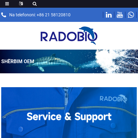
Na telefononi: +86 21 58120810
SHËRBIM OEM
.