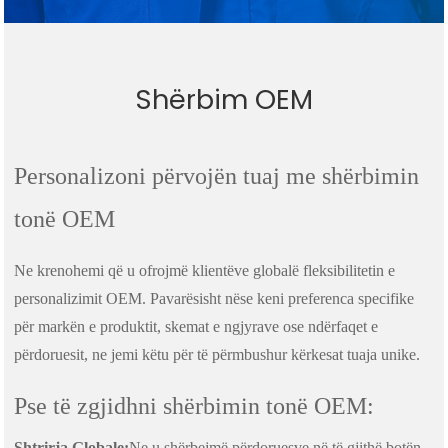
Shërbim OEM
Personalizoni përvojën tuaj me shërbimin
tonë OEM
Ne krenohemi që u ofrojmë klientëve globalë fleksibilitetin e
personalizimit OEM. Pavarësisht nëse keni preferenca specifike
për markën e produktit, skemat e ngjyrave ose ndërfaqet e
përdoruesit, ne jemi këtu për të përmbushur kërkesat tuaja unike.
Pse të zgjidhni shërbimin tonë OEM:
Shtrirja Globale:
Ne u shërbejmë përdoruesve në të gjithë botën,