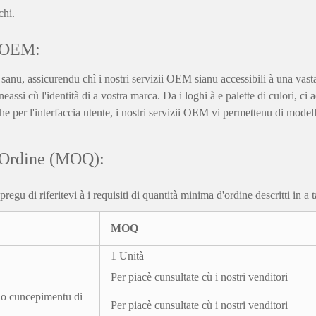
chi.
u OEM:
 sanu, assicurendu chì i nostri servizii OEM sianu accessibili à una vast
neassi cù l'identità di a vostra marca. Da i loghi à e palette di culori, c
he per l'interfaccia utente, i nostri servizii OEM vi permettenu di modell
d'Ordine (MOQ):
gu di riferitevi à i requisiti di quantità minima d'ordine descritti in a t
MOQ
1 Unità
Per piacè cunsultate cù i nostri venditori
e o cuncepimentu di
Per piacè cunsultate cù i nostri venditori