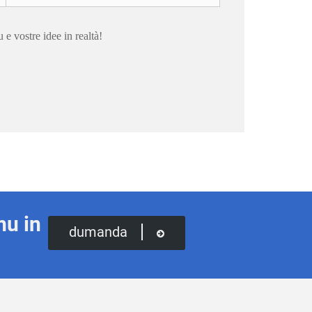
e vostre idee in realtà!
mu in
dumanda