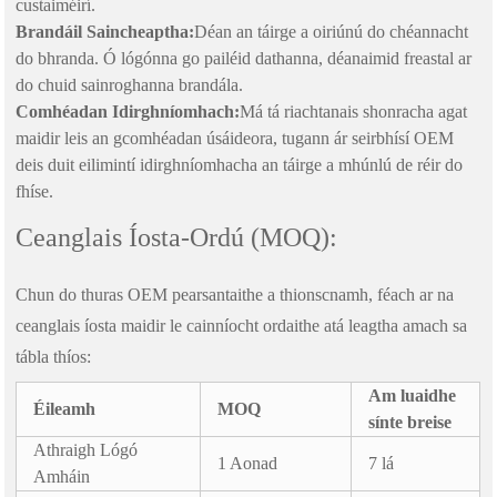
custaiméirí.
Brandáil Saincheaptha:
Déan an táirge a oiriúnú do chéannacht
do bhranda. Ó lógónna go pailéid dathanna, déanaimid freastal ar
do chuid sainroghanna brandála.
Comhéadan Idirghníomhach:
Má tá riachtanais shonracha agat
maidir leis an gcomhéadan úsáideora, tugann ár seirbhísí OEM
deis duit eilimintí idirghníomhacha an táirge a mhúnlú de réir do
fhíse.
Ceanglais Íosta-Ordú (MOQ):
Chun do thuras OEM pearsantaithe a thionscnamh, féach ar na
ceanglais íosta maidir le cainníocht ordaithe atá leagtha amach sa
tábla thíos:
Am luaidhe
Éileamh
MOQ
sínte breise
Athraigh Lógó
1 Aonad
7 lá
Amháin