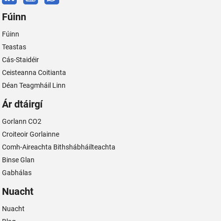
Fúinn
Fúinn
Teastas
Cás-Staidéir
Ceisteanna Coitianta
Déan Teagmháil Linn
Ár dtáirgí
Gorlann CO2
Croiteoir Gorlainne
Comh-Aireachta Bithshábháilteachta
Binse Glan
Gabhálas
Nuacht
Nuacht