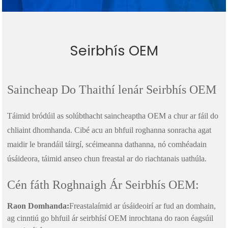
Seirbhís OEM
Saincheap Do Thaithí lenár Seirbhís OEM
Táimid bródúil as solúbthacht saincheaptha OEM a chur ar fáil do
chliaint dhomhanda. Cibé acu an bhfuil roghanna sonracha agat
maidir le brandáil táirgí, scéimeanna dathanna, nó comhéadain
úsáideora, táimid anseo chun freastal ar do riachtanais uathúla.
Cén fáth Roghnaigh Ár Seirbhís OEM:
Raon Domhanda:
Freastalaímid ar úsáideoirí ar fud an domhain,
ag cinntiú go bhfuil ár seirbhísí OEM inrochtana do raon éagsúil