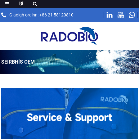
Glaoigh orainn: +86 21 58120810
SEIRBHÍS OEM
.