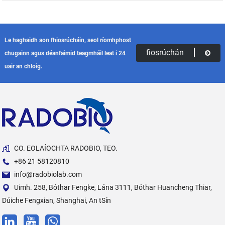
Le haghaidh aon fhiosrúcháin, seol ríomhphost
fiosrúchán
chugainn agus déanfaimid teagmháil leat i 24
uair an chloig.
CO. EOLAÍOCHTA RADOBIO, TEO.
+86 21 58120810
info@radobiolab.com
Uimh. 258, Bóthar Fengke, Lána 3111, Bóthar Huancheng Thiar,
Dúiche Fengxian, Shanghai, An tSín