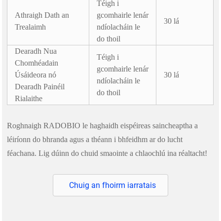
Téigh i
Athraigh Dath an
gcomhairle lenár
30 lá
Trealaimh
ndíolacháin le
do thoil
Dearadh Nua
Téigh i
Chomhéadain
gcomhairle lenár
Úsáideora nó
30 lá
ndíolacháin le
Dearadh Painéil
do thoil
Rialaithe
Roghnaigh RADOBIO le haghaidh eispéireas saincheaptha a
léiríonn do bhranda agus a théann i bhfeidhm ar do lucht
féachana. Lig dúinn do chuid smaointe a chlaochlú ina réaltacht!
Chuig an fhoirm iarratais