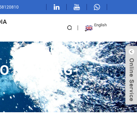
 58120810
IA
English
O NGA NAG-