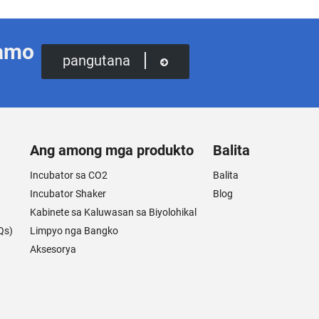
namo
pangutana
Ang among mga produkto
Balita
Incubator sa CO2
Balita
Incubator Shaker
Blog
Kabinete sa Kaluwasan sa Biyolohikal
Qs)
Limpyo nga Bangko
Aksesorya