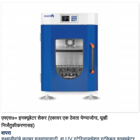
एमएस७० इनक्यूबेटर शेकर (एकावर एक ठेवता येण्याजोगा, यूव्ही
निर्जंतुकीकरणासह)
वापरा
सूक्ष्मजीवांचे कल्चर हलवण्यासाठी, हा UV स्टेरिलायझेशन स्टॅकेबल इनक्यूबेटर