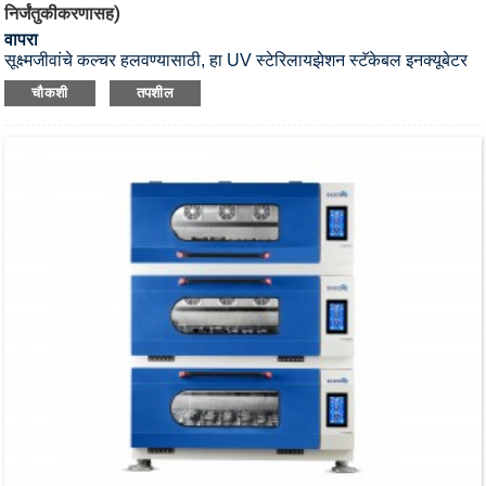
निर्जंतुकीकरणासह)
वापरा
सूक्ष्मजीवांचे कल्चर हलवण्यासाठी, हा UV स्टेरिलायझेशन स्टॅकेबल इनक्यूबेटर
शेकर आहे.
चौकशी
तपशील