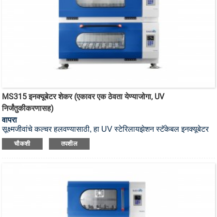
MS315 इनक्यूबेटर शेकर (एकावर एक ठेवता येण्याजोगा, UV
निर्जंतुकीकरणासह)
वापरा
सूक्ष्मजीवांचे कल्चर हलवण्यासाठी, हा UV स्टेरिलायझेशन स्टॅकेबल इनक्यूबेटर
शेकर आहे.
चौकशी
तपशील