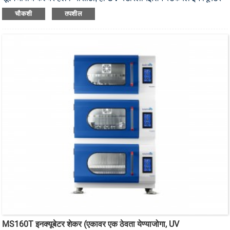
शेकर आहे.
चौकशी
तपशील
MS160T इनक्यूबेटर शेकर (एकावर एक ठेवता येण्याजोगा, UV