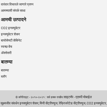
वारंवार विचारले जाणारे प्रश्न
आमच्याशी संपर्क साधा
आमची उत्पादने
CO2 इनक्यूबेटर
इनक्यूबेटर शेकर
बायोसेफ्टी कॅबिनेट
स्वच्छ बेंच
अ‍ॅक्सेसरी
बातम्या
बातम्या
ब्लॉग
साइटमॅप
एएमपी मोबाईल
© कॉपीराइट - २०१०-२०२१ : सर्व हक्क राखीव.
-
सूक्ष्मजीव संवर्धन इनक्यूबेटर शेकर
मिनी सेंट्रीफ्यूज
रेफ्रिजरेटेड सेंट्रीफ्यूज
CO2 इनक्यूबेटर
,
,
,
,