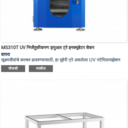
MS310T UV निर्जंतुकीकरण ड्युअल ट्रे इनक्यूबेटर शेकर
वापरा
सूक्ष्मजीवांचे कल्चर हलवण्यासाठी, हा दुहेरी ट्रे असलेला UV स्टेरिलायझेशन
इनक्यूबेटर शेकर आहे.
चौकशी
तपशील