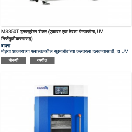
MS350T इनक्यूबेटर शेकर (एकावर एक ठेवता येण्याजोगा, UV
निर्जंतुकीकरणासह)
वापरा
मोठ्या आकाराच्या फ्लास्कमधील सूक्ष्मजीवांच्या कल्चरला हलवण्यासाठी, हा UV
स्टेरिलायझेशन स्टॅकेबल इनक्यूबेटर शेकर आहे.
चौकशी
तपशील