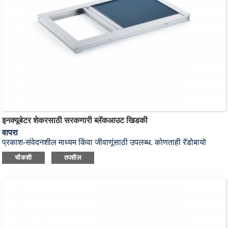
इनक्यूबेटर शेकरसाठी सरकणारी ब्लॅकआउट खिडकी
वापरा
प्रकाश-संवेदनशील माध्यम किंवा जीवाणूंसाठी उपलब्ध. कोणताही रॅडोबायो
इनक्यूबेटर शेकर अनावश्यक सूर्यप्रकाश रोखण्यासाठी ब्लॅकआउट खिडक्यांसह
चौकशी
तपशील
वितरित केला जाऊ शकतो. आम्ही इतर ब्रँडच्या इनक्यूबेटर्ससाठी सानुकूलित
स्लाइडिंग ब्लॅकआउट खिडक्या देखील पुरवू शकतो.