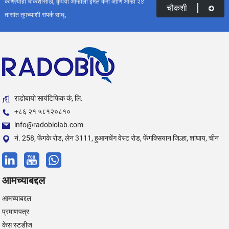
कोणत्याही चौकशीसाठी, कृपया आम्हाला ईमेल करा आणि आम्ही २४
चौकशी
तासांत तुमच्याशी संपर्क साधू.
राडोबायो सायंटिफिक कं, लि.
+८६ २१ ५८१२०८१०
info@radobiolab.com
नं. 258, फेंगके रोड, लेन 3111, हुआनचेंग वेस्ट रोड, फेंगक्सियान जिल्हा, शांघाय, चीन
आमच्याबद्दल
आमच्याबद्दल
प्रमाणपत्र
केस स्टडीज