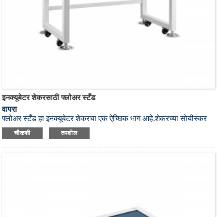
इनक्यूबेटर शेकरसाठी फ्लोअर स्टँड
वापरा
फ्लोअर स्टँड हा इनक्यूबेटर शेकरचा एक ऐच्छिक भाग आहे.
शेकरच्या सोयीस्कर
वापरासाठी वापरकर्त्याची मागणी पूर्ण करणे.
चौकशी
तपशील