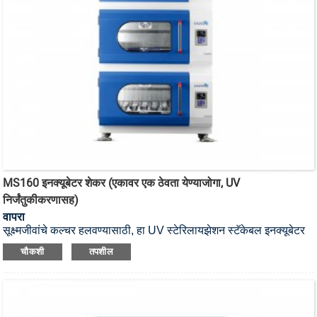
MS160 इनक्यूबेटर शेकर (एकावर एक ठेवता येण्याजोगा, UV
निर्जंतुकीकरणासह)
वापरा
सूक्ष्मजीवांचे कल्चर हलवण्यासाठी, हा UV स्टेरिलायझेशन स्टॅकेबल इनक्यूबेटर
शेकर आहे.
चौकशी
तपशील