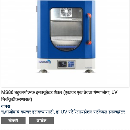
MS86 बहुकार्यात्मक इनक्यूबेटर शेकर (एकावर एक ठेवता येण्याजोगा, UV
निर्जंतुकीकरणासह)
वापरा
सूक्ष्मजीवांचे कल्चर हलवण्यासाठी, हा UV स्टेरिलायझेशन स्टॅकेबल इनक्यूबेटर
शेकर आहे.
चौकशी
तपशील