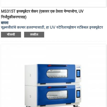
MS315T इनक्यूबेटर शेकर (एकावर एक ठेवता येण्याजोगा, UV
निर्जंतुकीकरणासह)
वापरा
सूक्ष्मजीवांचे कल्चर हलवण्यासाठी, हा UV स्टेरिलायझेशन स्टॅकेबल इनक्यूबेटर
शेकर आहे.
चौकशी
तपशील