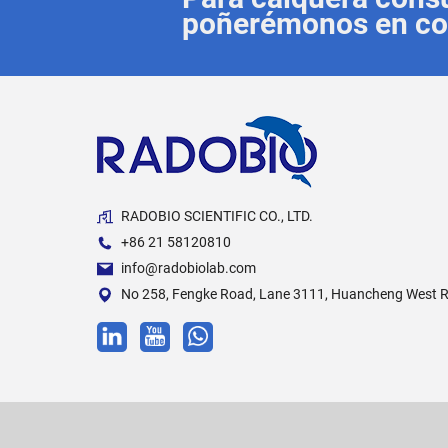
poñerémonos en con
RADOBIO SCIENTIFIC CO., LTD.
+86 21 58120810
info@radobiolab.com
No 258, Fengke Road, Lane 3111, Huancheng West Ro