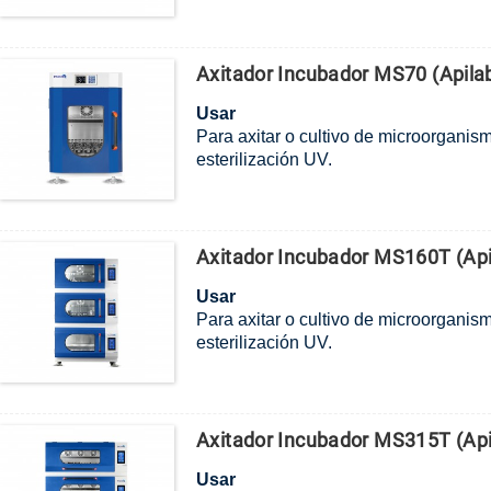
Axitador Incubador MS70 (apilab
Usar
Para axitar o cultivo de microorganis
esterilización UV.
Axitador Incubador MS160T (apil
Usar
Para axitar o cultivo de microorganis
esterilización UV.
Axitador Incubador MS315T (apil
Usar