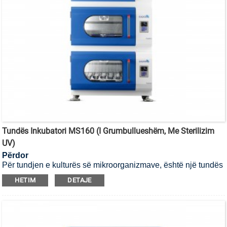
Tundës Inkubatori MS160 (i Grumbullueshëm, Me Sterilizim
UV)
Përdor
Për tundjen e kulturës së mikroorganizmave, është një tundës
inkubatori i sterilizimit UV që mund të vendoset mbi njëra-
HETIM
DETAJE
tjetrën.