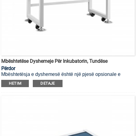
Mbështetëse Dyshemeje Për Inkubatorin, Tundëse
Përdor
Mbështetësja e dyshemesë është një pjesë opsionale e
tundësit të inkubatorit,
për të përmbushur kërkesën e
HETIM
DETAJE
përdoruesit për funksionim të përshtatshëm të tundësit.