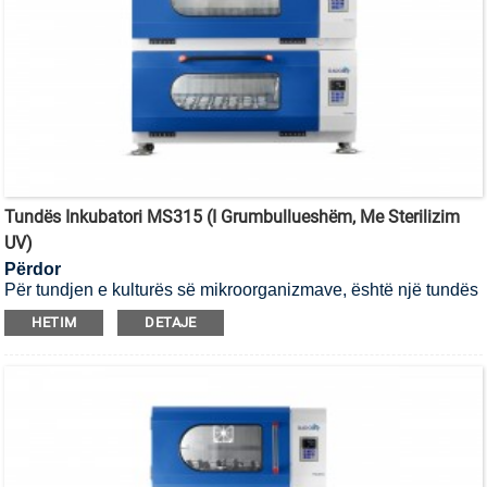
Tundës Inkubatori MS315 (i Grumbullueshëm, Me Sterilizim
UV)
Përdor
Për tundjen e kulturës së mikroorganizmave, është një tundës
inkubatori i sterilizimit UV që mund të vendoset mbi njëra-
HETIM
DETAJE
tjetrën.