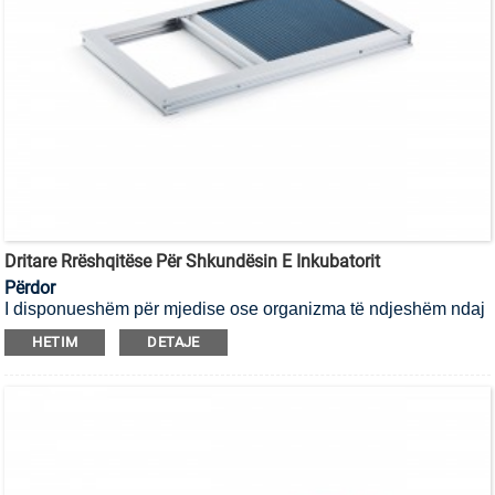
Dritare Rrëshqitëse Për Shkundësin E Inkubatorit
Përdor
I disponueshëm për mjedise ose organizma të ndjeshëm ndaj
dritës. Çdo inkubator radiobio mund të dorëzohet me dritare
HETIM
DETAJE
errësimi për të parandaluar dritën e padëshiruar të ditës. Ne
gjithashtu mund të ofrojmë dritare errësimi rrëshqitëse të
personalizuara për marka të tjera inkubatorë.