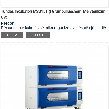
Tundës Inkubatori MS315T (i Grumbullueshëm, Me Sterilizim
UV)
Përdor
Për tundjen e kulturës së mikroorganizmave, është një tundës
inkubatori i sterilizimit UV që mund të vendoset mbi njëra-
HETIM
DETAJE
tjetrën.