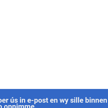
joer ús in e-post en wy sille binnen
jo opnimme.