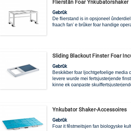
Flierstân Foar Ynkubatorshaker
Gebrûk
De flierstand is in opsjoneel ûnderdie
fraach fan' e brûker foar handige opera
Sliding Blackout Finster Foar In
Gebrûk
Beskikber foar ljochtgefoelige media 
levere wurde mei fertsjusterjende fin
kinne ek oanpaste skuiffertsjusterjend
Ynkubator Shaker-Accessoires
Gebrûk
Foar it fêstmeitsjen fan biologyske kul