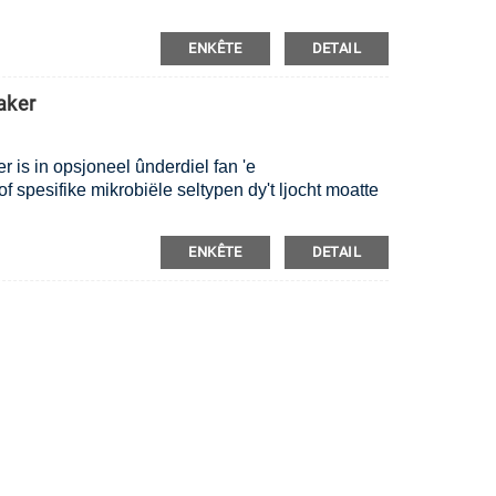
ENKÊTE
DETAIL
aker
 is in opsjoneel ûnderdiel fan 'e
f spesifike mikrobiële seltypen dy't ljocht moatte
ENKÊTE
DETAIL