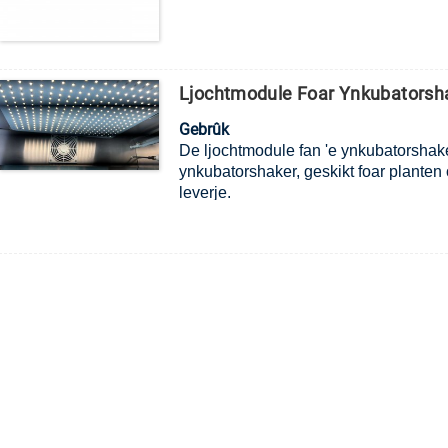
Ljochtmodule Foar Ynkubatorsh
Gebrûk
De ljochtmodule fan 'e ynkubatorshaker
ynkubatorshaker, geskikt foar planten o
leverje.