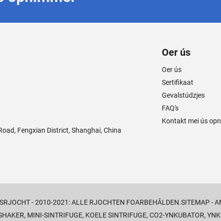
Oer ús
Oer ús
Sertifikaat
Gevalstúdzjes
FAQ's
Kontakt mei ús op
ad, Fengxian District, Shanghai, China
SRJOCHT - 2010-2021: ALLE RJOCHTEN FOARBEHÂLDEN.
SITEMAP
-
A
 SHAKER
,
MINI-SINTRIFUGE
,
KOELE SINTRIFUGE
,
CO2-YNKUBATOR
,
YNK