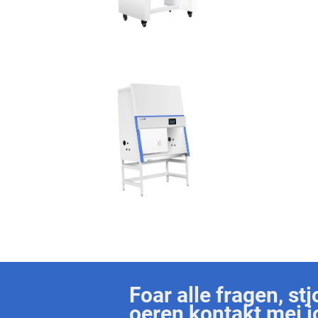
Foar alle fragen, st
oeren kontakt mei 