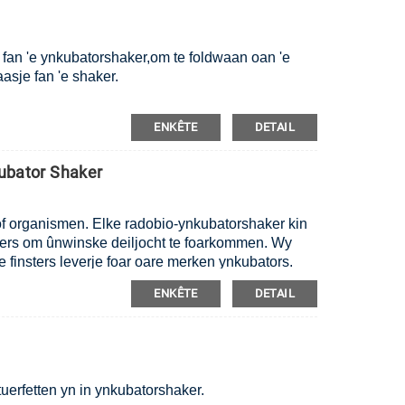
l fan 'e ynkubatorshaker,
om te foldwaan oan 'e
asje fan 'e shaker.
ENKÊTE
DETAIL
cubator Shaker
of organismen. Elke radobio-ynkubatorshaker kin
sters om ûnwinske deiljocht te foarkommen. Wy
e finsters leverje foar oare merken ynkubators.
ENKÊTE
DETAIL
tuerfetten yn in ynkubatorshaker.