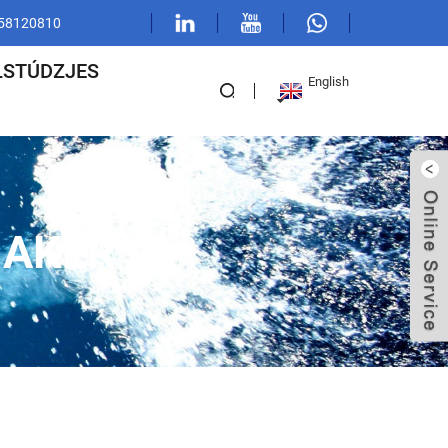
1 58120810
LSTÚDZJES
English
HAKER