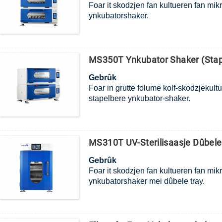
Foar it skodzjen fan kultueren fan mik
ynkubatorshaker.
MS350T Ynkubator Shaker (Stape
Gebrûk
Foar in grutte folume kolf-skodzjekultu
stapelbere ynkubator-shaker.
MS310T UV-Sterilisaasje Dûbele
Gebrûk
Foar it skodzjen fan kultueren fan mikr
ynkubatorshaker mei dûbele tray.