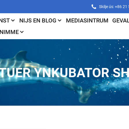
Skilje ús: +86 2
NST
NIJS EN BLOG
MEDIASINTRUM
GEVA
PNIMME
LTUER YNKUBATOR S