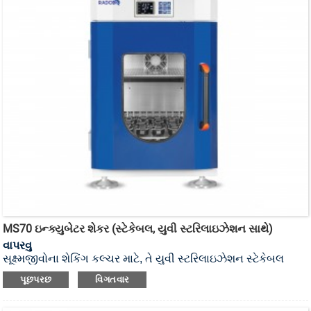
MS70 ઇન્ક્યુબેટર શેકર (સ્ટેકેબલ, યુવી સ્ટરિલાઇઝેશન સાથે)
વાપરવુ
સૂક્ષ્મજીવોના શેકિંગ કલ્ચર માટે, તે યુવી સ્ટરિલાઇઝેશન સ્ટેકેબલ
ઇન્ક્યુબેટર શેકર છે.
પૂછપરછ
વિગતવાર