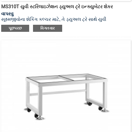
MS310T યુવી સ્ટરિલાઇઝેશન ડ્યુઅલ ટ્રે ઇન્ક્યુબેટર શેકર
વાપરવુ
સૂક્ષ્મજીવોના શેકિંગ કલ્ચર માટે, તે ડ્યુઅલ ટ્રે સાથે યુવી
સ્ટરિલાઇઝેશન ઇન્ક્યુબેટર શેકર છે.
પૂછપરછ
વિગતવાર