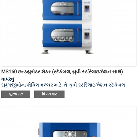
MS160 ઇન્ક્યુબેટર શેકર (સ્ટેકેબલ, યુવી સ્ટરિલાઇઝેશન સાથે)
વાપરવુ
સૂક્ષ્મજીવોના શેકિંગ કલ્ચર માટે, તે યુવી સ્ટરિલાઇઝેશન સ્ટેકેબલ
ઇન્ક્યુબેટર શેકર છે.
પૂછપરછ
વિગતવાર