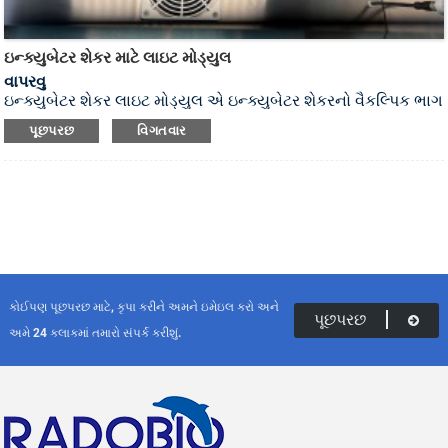
ઇન્ક્યુબેટર શેકર માટે લાઇટ મોડ્યુલ
વાપરવુ
ઇન્ક્યુબેટર શેકર લાઇટ મોડ્યુલ એ ઇન્ક્યુબેટર શેકરનો વૈકલ્પિક ભાગ
છે, જે છોડ અથવા ચોક્કસ માઇક્રોબાયલ સેલ પ્રકારો માટે યોગ્ય છે
પૂછપરછ
વિગતવાર
જેને પ્રકાશ પ્રદાન કરવાની જરૂર છે..
કોઈપણ પૂછપરછ માટે, કૃપા કરીને અમને ઇમેઇલ કરો અને
પૂછપરછ
અમે 24 કલાકમાં તમારો સંપર્ક કરીશું.