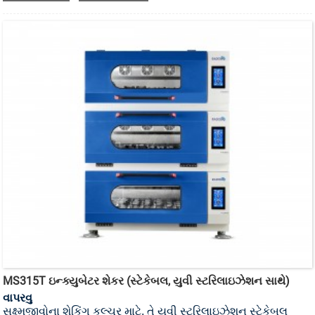
MS315T ઇન્ક્યુબેટર શેકર (સ્ટેકેબલ, યુવી સ્ટરિલાઇઝેશન સાથે)
વાપરવુ
સૂક્ષ્મજીવોના શેકિંગ કલ્ચર માટે, તે યુવી સ્ટરિલાઇઝેશન સ્ટેકેબલ