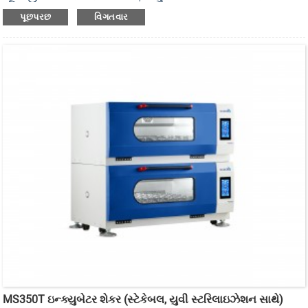
ઇન્ક્યુબેટર શેકર છે.
પૂછપરછ
વિગતવાર
MS350T ઇન્ક્યુબેટર શેકર (સ્ટેકેબલ, યુવી સ્ટરિલાઇઝેશન સાથે)