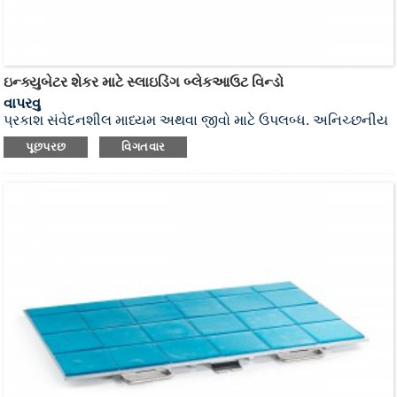
ઇન્ક્યુબેટર શેકર માટે સ્લાઇડિંગ બ્લેકઆઉટ વિન્ડો
વાપરવુ
પ્રકાશ સંવેદનશીલ માધ્યમ અથવા જીવો માટે ઉપલબ્ધ. અનિચ્છનીય
દિવસના પ્રકાશને રોકવા માટે કોઈપણ રેડોબિયો ઇન્ક્યુબેટર શેકર
પૂછપરછ
વિગતવાર
બ્લેકઆઉટ વિન્ડો સાથે પહોંચાડી શકાય છે. અમે અન્ય બ્રાન્ડના
ઇન્ક્યુબેટર માટે કસ્ટમાઇઝ્ડ સ્લાઇડિંગ બ્લેકઆઉટ વિન્ડો પણ પ્રદાન
કરી શકીએ છીએ.