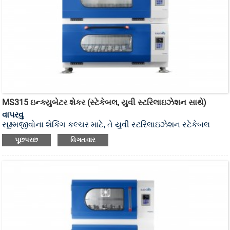
MS315 ઇન્ક્યુબેટર શેકર (સ્ટેકેબલ, યુવી સ્ટરિલાઇઝેશન સાથે)
વાપરવુ
સૂક્ષ્મજીવોના શેકિંગ કલ્ચર માટે, તે યુવી સ્ટરિલાઇઝેશન સ્ટેકેબલ
ઇન્ક્યુબેટર શેકર છે.
પૂછપરછ
વિગતવાર