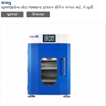
વાપરવુ
સૂક્ષ્મજીવોના મોટા જથ્થાના ફ્લાસ્ક શેકિંગ કલ્ચર માટે, તે યુવી
સ્ટરિલાઇઝેશન સ્ટેકેબલ ઇન્ક્યુબેટર શેકર છે.
પૂછપરછ
વિગતવાર