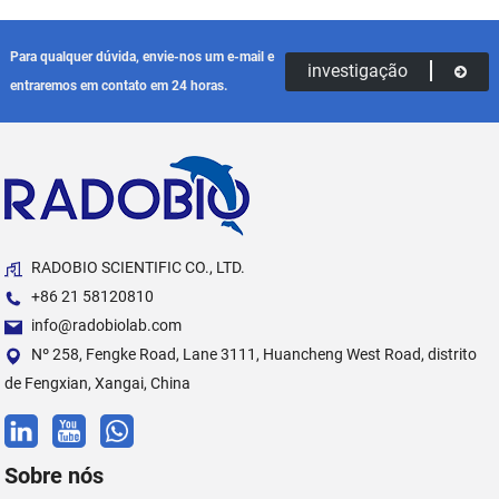
Para qualquer dúvida, envie-nos um e-mail e
investigação
entraremos em contato em 24 horas.
RADOBIO SCIENTIFIC CO., LTD.
+86 21 58120810
info@radobiolab.com
Nº 258, Fengke Road, Lane 3111, Huancheng West Road, distrito
de Fengxian, Xangai, China
Sobre nós