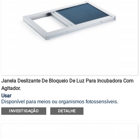
Janela Deslizante De Bloqueio De Luz Para Incubadora Com
Agitador.
Usar
Disponível para meios ou organismos fotossensíveis.
Qualquer incubadora com agitador da Radobio pode ser
INVESTIGAÇÃO
DETALHE
fornecida com janelas blackout para evitar a entrada de luz
solar indesejada. Também podemos fornecer janelas blackout
deslizantes personalizadas para outras marcas de
incubadoras.